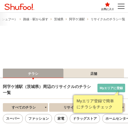
お気に入り
!​（シュフー）
路線・駅から探す
茨城県
阿字ケ浦駅
リサイクルのチラシ一覧
チラシ
店舗
阿字ケ浦駅（茨城県）周辺のリサイクルのチラシ
Myエリアに登録
一覧
Myエリア登録で簡単
にチラシをチェック
すべてのチラシ
リサイクル
新着順
スーパー
ファッション
家電
ドラッグストア
ホームセンタ