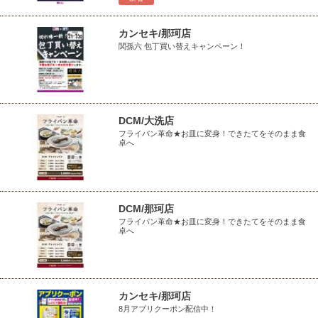
カンセキ/那珂店
関孫六 包丁買い替えキャンペーン！
DCM/大洗店
フライパン革命★お皿に変身！できたてをそのまま食
卓へ
DCM/那珂店
フライパン革命★お皿に変身！できたてをそのまま食
卓へ
カンセキ/那珂店
8月アプリクーポン配信中！