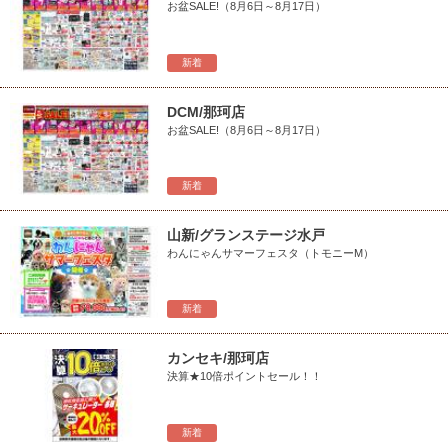
お盆SALE!（8月6日～8月17日）
新着
DCM/那珂店
お盆SALE!（8月6日～8月17日）
新着
山新/グランステージ水戸
わんにゃんサマーフェスタ（トモニーM）
新着
カンセキ/那珂店
決算★10倍ポイントセール！！
新着