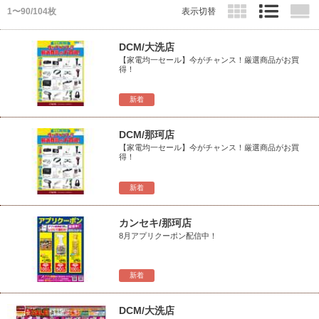
1〜90/104枚
表示切替
DCM/大洗店
【家電均一セール】今がチャンス！厳選商品がお買
得！
新着
DCM/那珂店
【家電均一セール】今がチャンス！厳選商品がお買
得！
新着
カンセキ/那珂店
8月アプリクーポン配信中！
新着
DCM/大洗店