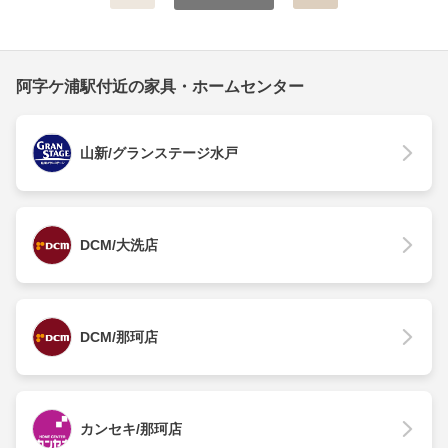
阿字ケ浦駅付近の家具・ホームセンター
山新/グランステージ水戸
DCM/大洗店
DCM/那珂店
カンセキ/那珂店