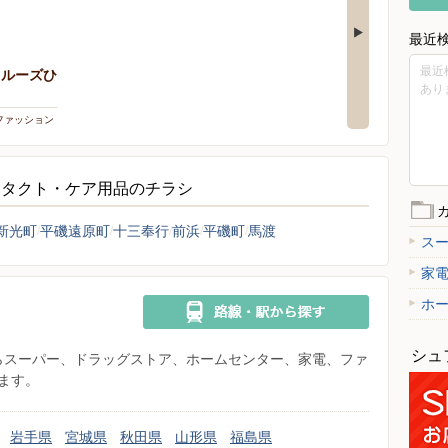
最近
最近
クルーズひ
あり
 ファッション
ンタクト・ケア用品のチラシ
新光町
平磯遠原町
十三奉行
前浜
平磯町
馬渡
ス
家
ホ
シュ
県からスーパー、ドラッグストア、ホームセンター、家電、ファ
ます。
岩手県
宮城県
秋田県
山形県
福島県