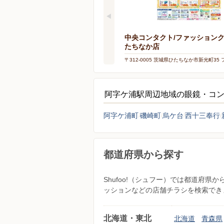
中央コンタクト/ファッション
たちなか店
〒312-0005 茨城県ひたちなか市新光町35
クルーズひたちなか2F
阿字ケ浦駅周辺地域の眼鏡・コ
阿字ケ浦町
磯崎町
烏ケ台
西十三奉行
都道府県から探す
Shufoo!（シュフー）では都道府
ッションなどの店舗チラシを検索でき
北海道・東北
北海道
青森県