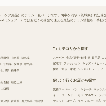
ト・ケア用品）のチラシ一覧ページです。阿字ケ浦駅（茨城県）周辺店
ufoo!（シュフー）ではお近くの店舗で使える最新のチラシ情報を、手
カテゴリから探す
スーパー
食品･菓子･飲料･酒･日用品･コ
秋田県
山形県
福島県
家電店
ファッション
キッズ・ベビー・
県
茨城県
栃木県
群馬県
携帯・通信・家電
ヘルス＆ビューティ・
石川県
福井県
よく行くお店から探す
奈良県
和歌山県
山口県
業務スーパー
ドン・キホーテ
マックス
イトーヨーカドー
万代
マルエツ
ライ
サミット
コープこうべ
バロー
三和
デ
大分県
宮崎県
鹿児島県
沖縄県