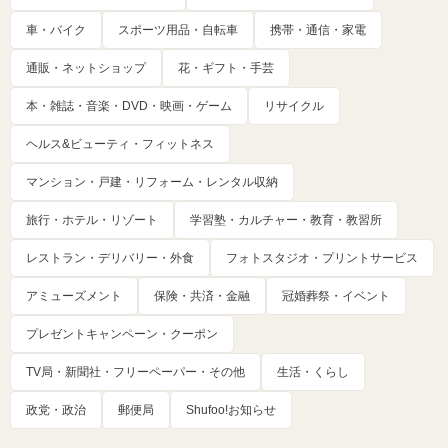
車・バイク
スポーツ用品・自転車
携帯・通信・家電
通販・ネットショップ
花・ギフト・手芸
本・雑誌・音楽・DVD・映画・ゲーム
リサイクル
ヘルス&ビューティ・フィットネス
マンション・戸建・リフォーム・レンタル収納
旅行・ホテル・リゾート
学習塾・カルチャー・教育・教習所
レストラン・デリバリー・外食
フォトスタジオ・プリントサービス
アミューズメント
保険・共済・金融
冠婚葬祭・イベント
プレゼントキャンペーン・クーポン
TV局・新聞社・フリーペーパー・その他
生活・くらし
政党・政治
郵便局
Shufoo!お知らせ