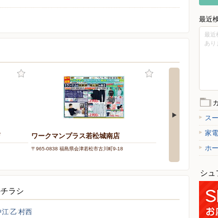
最近
最近
あり
ス
家
店
ワークマンプラス若松城南店
靴チヨダ/ MEGA
津若松店
ホ
〒965-0838 福島県会津若松市古川町9-18
〒965-0849 福島県会津若
ン・キホーテUNY会津若松
シュ
のチラシ
中江
乙
村西