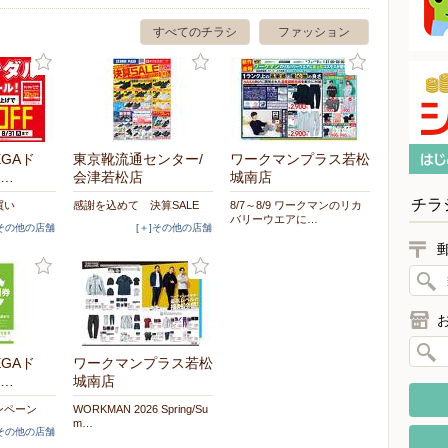
すべてのチラシ
ファッション
EGAド
東京靴流通センター/
ワークマンプラス若松
…
会津若松店
城南店
チラ
買い
感謝を込めて 決算SALE
8/7～8/9 ワークマンのリカ
バリーウエアに…
]その他の店舗
[＋]その他の店舗
EGAド
ワークマンプラス若松
…
城南店
ンペーン
WORKMAN 2026 Spring/Su
m…
]その他の店舗