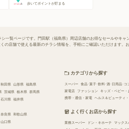
歩いてポイントが貯まる
ラシ一覧ページです。門田駅（福島県）周辺店舗のお得なセールやキャ
ではお近くの店舗で使える最新のチラシ情報を、手軽にご確認いただけます
カテゴリから探す
スーパー
食品･菓子･飲料･酒･日用品･コ
秋田県
山形県
福島県
家電店
ファッション
キッズ・ベビー・
県
茨城県
栃木県
群馬県
携帯・通信・家電
ヘルス＆ビューティ・
石川県
福井県
よく行くお店から探す
奈良県
和歌山県
山口県
業務スーパー
ドン・キホーテ
マックス