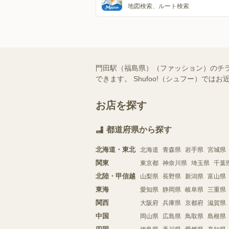
地図検索、ルート検索
門田駅（福島県）（ファッション）のチ
できます。 Shufoo!（シュフー）
お店を探す
都道府県から探す
北海道・東北
北海道
青森県
岩手県
宮城県
関東
東京都
神奈川県
埼玉県
千葉
北陸・甲信越
山梨県
長野県
新潟県
富山県
東海
愛知県
静岡県
岐阜県
三重県
関西
大阪府
兵庫県
京都府
滋賀県
中国
岡山県
広島県
鳥取県
島根県