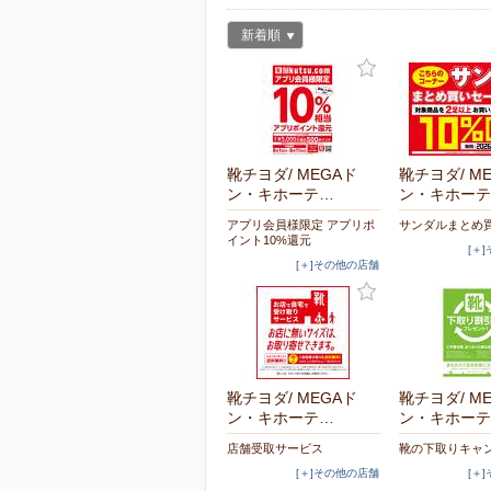
新着順
靴チヨダ/ MEGAド
靴チヨダ/ M
ン・キホーテ…
ン・キホーテ
アプリ会員様限定 アプリポ
サンダルまとめ
イント10%還元
[＋
[＋]その他の店舗
靴チヨダ/ MEGAド
靴チヨダ/ M
ン・キホーテ…
ン・キホーテ
店舗受取サービス
靴の下取りキャ
[＋]その他の店舗
[＋