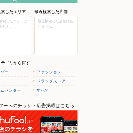
検索したエリア
最近検索した店舗
検索したエリアは
最近検索した店舗はあ
ません。
りません。
カテゴリから探す
ーパー
ファッション
電
ドラッグストア
ドン・キホーテUNY会
ームセンター
すべて
松市幕内南町9-10 MEGAド
店1F
フーへのチラシ・広告掲載はこちら