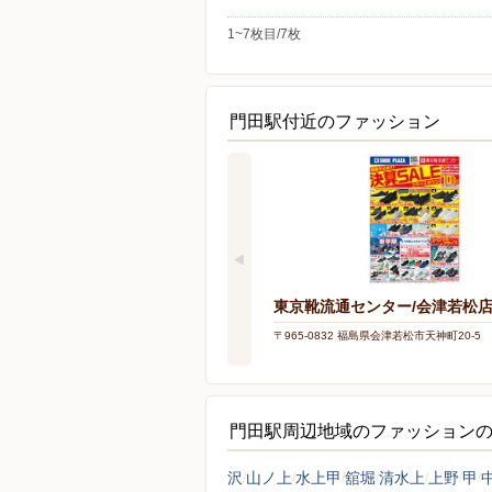
1~7枚目/7枚
門田駅付近のファッション
東京靴流通センター/会津若松
〒965-0832 福島県会津若松市天神町20-5
門田駅周辺地域のファッション
沢
山ノ上
水上甲
舘堀
清水上
上野
甲