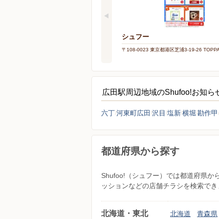
シュフー
〒108-0023 東京都港区芝浦3-19-26 TOP
広田駅周辺地域のShufoo!お知
六丁
河東町広田
沢目
塩新
横堀
勘作甲
都道府県から探す
Shufoo!（シュフー）では都道府
ッションなどの店舗チラシを検索でき
北海道・東北
北海道
青森県