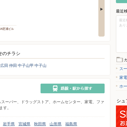
最近
最近
あり
PAN芝浦ビル
らせのチラシ
広田
仲田
中子山甲
中子山
ス
家
ホ
シュ
県からスーパー、ドラッグストア、ホームセンター、家電、ファ
ます。
岩手県
宮城県
秋田県
山形県
福島県