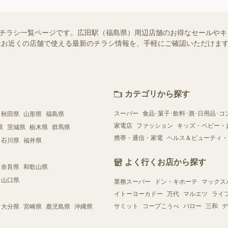
せ）のチラシ一覧ページです。広田駅（福島県）周辺店舗のお得なセールや
ー）ではお近くの店舗で使える最新のチラシ情報を、手軽にご確認いただけ
カテゴリから探す
スーパー
食品･菓子･飲料･酒･日用品･コ
秋田県
山形県
福島県
家電店
ファッション
キッズ・ベビー・
県
茨城県
栃木県
群馬県
携帯・通信・家電
ヘルス＆ビューティ・
石川県
福井県
よく行くお店から探す
奈良県
和歌山県
山口県
業務スーパー
ドン・キホーテ
マックス
イトーヨーカドー
万代
マルエツ
ライ
サミット
コープこうべ
バロー
三和
デ
大分県
宮崎県
鹿児島県
沖縄県