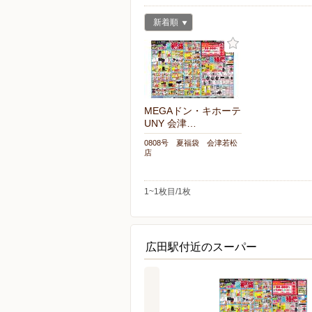
新着順
MEGAドン・キホーテ
UNY 会津…
0808号 夏福袋 会津若松
店
1~1枚目/1枚
広田駅付近のスーパー