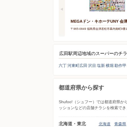
MEGAドン・キホーテUNY 会
〒965-0849 福島県会津若松市幕内南町9番
広田駅周辺地域のスーパーのチ
六丁
河東町広田
沢目
塩新
横堀
勘作甲
都道府県から探す
Shufoo!（シュフー）では都道府
ッションなどの店舗チラシを検索でき
北海道・東北
北海道
青森県