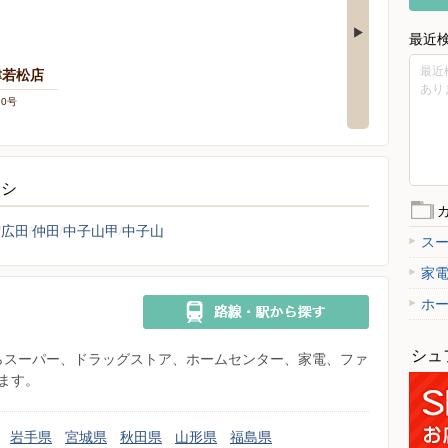
最近
最近
津若松店
あり
10号
ラシ
広田
仲田
中子山甲
中子山
ス
家
ホ
シュ
県からスーパー、ドラッグストア、ホームセンター、家電、ファ
ます。
岩手県
宮城県
秋田県
山形県
福島県