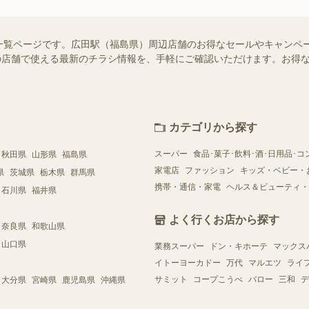
一覧ページです。広田駅（福島県）周辺店舗のお得なセールやキャンペ
お近くの店舗で使える最新のチラシ情報を、手軽にご確認いただけます。お
カテゴリから探す
スーパー
食品･菓子･飲料･酒･日用品･コ
秋田県
山形県
福島県
家電店
ファッション
キッズ・ベビー・
県
茨城県
栃木県
群馬県
携帯・通信・家電
ヘルス＆ビューティ・
石川県
福井県
よく行くお店から探す
奈良県
和歌山県
山口県
業務スーパー
ドン・キホーテ
マックス
イトーヨーカドー
万代
マルエツ
ライ
サミット
コープこうべ
バロー
三和
デ
大分県
宮崎県
鹿児島県
沖縄県