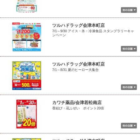
ツルハドラッグ会津本町店
7/1～9/30 アイス・氷・冷凍食品 スタンプラリーキャ
ンペーン
ツルハドラッグ会津本町店
7/1～8/31 夏のヒーロー大集合
カワチ薬品/会津若松南店
香結び・花ふぜい ポイント20倍