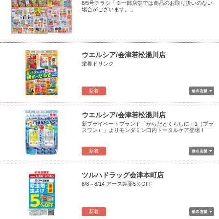
8/5号チラシ「※一部店舗では商品のお取り扱いのない
場合がございます。」
ウエルシア/会津若松湯川店
栄養ドリンク
新着
ウエルシア/会津若松湯川店
新プライベートブランド「からだとくらしに＋1（プラ
スワン）」よりモンダミン口内トータルケア登場！
新着
ツルハドラッグ会津本町店
8/8～8/14 アース製薬5％OFF
新着