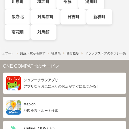
川原町
城西町
舘脇
湯川町
飯寺北
対馬館町
日吉町
新横町
南花畑
対馬館
​（シュフー）
路線・駅から探す
福島県
西若松駅
ドラッグストアのチラシ一覧
ONE COMPATHのサービス
シュフーチラシアプリ
アプリならお気に入りのお店がすぐに見つかる！
Mapion
地図検索・ルート検索
aruku&（あるくと）