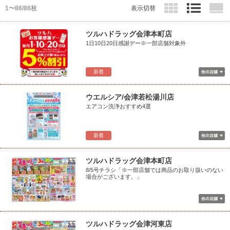
1〜86/86枚
表示切替
ツルハドラッグ会津本町店
1日10日20日感謝デー※一部店舗対象外
新着
ウエルシア/会津若松湯川店
エアコン洗浄おすすめ4選
新着
ツルハドラッグ会津本町店
8/5号チラシ「※一部店舗では商品のお取り扱いのない
場合がございます。」
ツルハドラッグ会津河東店