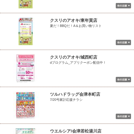
クスリのアオキ/東年貢店
夏だ！BBQだ！A＆お買い物リスト
クスリのアオキ/城西町店
dプログラム_アプリクーポン配信中！
ツルハドラッグ会津本町店
7/20号家計応援チラシ
ウエルシア/会津若松湯川店