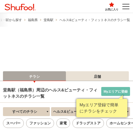
お気に入り
線・駅から探す
福島県
堂島駅
ヘルス&ビューティ・フィットネスのチラシ一覧
チラシ
店舗
堂島駅（福島県）周辺のヘルス&ビューティ・フィ
Myエリアに登録
ットネスのチラシ一覧
Myエリア登録で簡単
にチラシをチェック
すべてのチラシ
ヘルス&ビューティ・フィットネス
新着順
スーパー
ファッション
家電
ドラッグストア
ホームセンタ