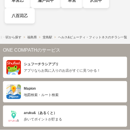
本宮乙
瀬戸田甲
本宮
沢目甲
八百苅乙
線・駅から探す
福島県
堂島駅
ヘルス&ビューティ・フィットネスのチラシ一覧
ONE COMPATHのサービス
シュフーチラシアプリ
アプリならお気に入りのお店がすぐに見つかる！
Mapion
地図検索・ルート検索
aruku&（あるくと）
歩いてポイントが貯まる