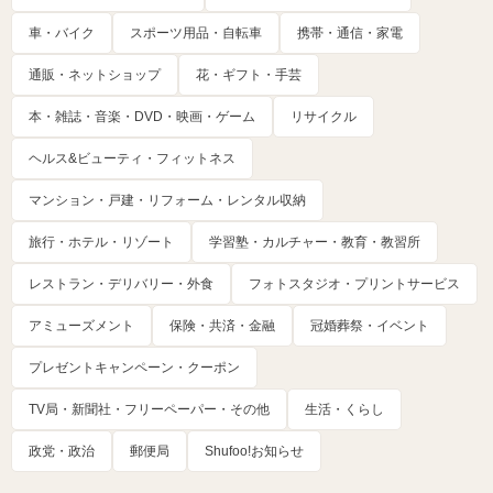
車・バイク
スポーツ用品・自転車
携帯・通信・家電
通販・ネットショップ
花・ギフト・手芸
本・雑誌・音楽・DVD・映画・ゲーム
リサイクル
ヘルス&ビューティ・フィットネス
マンション・戸建・リフォーム・レンタル収納
旅行・ホテル・リゾート
学習塾・カルチャー・教育・教習所
レストラン・デリバリー・外食
フォトスタジオ・プリントサービス
アミューズメント
保険・共済・金融
冠婚葬祭・イベント
プレゼントキャンペーン・クーポン
TV局・新聞社・フリーペーパー・その他
生活・くらし
政党・政治
郵便局
Shufoo!お知らせ