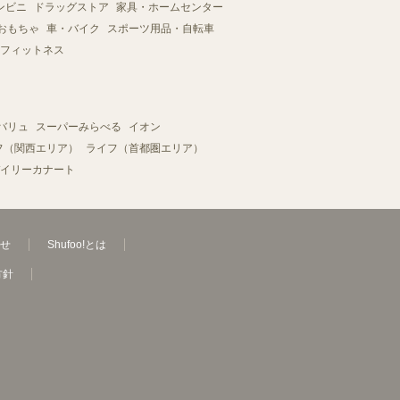
ンビニ
ドラッグストア
家具・ホームセンター
おもちゃ
車・バイク
スポーツ用品・自転車
フィットネス
バリュ
スーパーみらべる
イオン
フ（関西エリア）
ライフ（首都圏エリア）
イリーカナート
せ
Shufoo!とは
方針