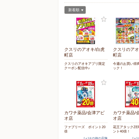
新着順
クスリのアオキ/白虎
クスリのアオ
町店
町店
クスリのアオキアプリ限定
今週のお買い得
クーポン配信中♪
ック！
カワチ薬品/会津アピ
カワチ薬品/
オ店
オ店
ファブリーズ ポイント20
花王アタックZE
倍
ント40倍！
[＋]その他の店舗
[＋