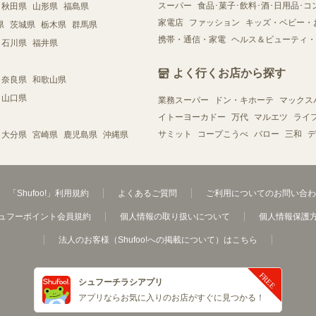
スーパー
食品･菓子･飲料･酒･日用品･コ
秋田県
山形県
福島県
家電店
ファッション
キッズ・ベビー・
県
茨城県
栃木県
群馬県
携帯・通信・家電
ヘルス＆ビューティ・
石川県
福井県
よく行くお店から探す
奈良県
和歌山県
山口県
業務スーパー
ドン・キホーテ
マックス
イトーヨーカドー
万代
マルエツ
ライ
サミット
コープこうべ
バロー
三和
デ
大分県
宮崎県
鹿児島県
沖縄県
「Shufoo!」利用規約
よくあるご質問
ご利用についてのお問い合わ
ュフーポイント会員規約
個人情報の取り扱いについて
個人情報保護
法人のお客様（Shufoo!への掲載について）はこちら
シュフーチラシアプリ
アプリならお気に入りのお店がすぐに見つかる！