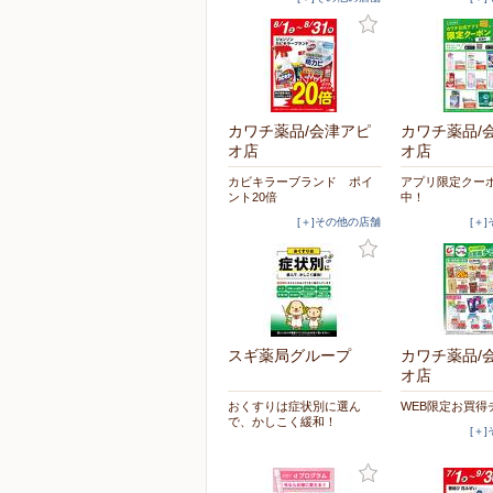
カワチ薬品/会津アピ
カワチ薬品/
オ店
オ店
カビキラーブランド ポイ
アプリ限定クー
ント20倍
中！
[＋]その他の店舗
[＋
スギ薬局グループ
カワチ薬品/
オ店
おくすりは症状別に選ん
WEB限定お買得
で、かしこく緩和！
[＋