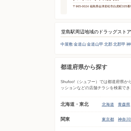
〒965-0024 福島県会津若松市白虎町335番
堂島駅周辺地域のドラッグスト
中屋敷
金道山
金道山甲
北郡
北郡甲
神
都道府県から探す
Shufoo!（シュフー）では都道府
ッションなどの店舗チラシを検索でき
北海道・東北
北海道
青森県
関東
東京都
神奈川