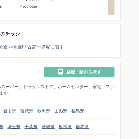
地
〒000-0000
〒965-0052 福島県会津
アのチラシ
明台
神明臺甲
古宮
一揆塚
古宮甲
県からスーパー、ドラッグストア、ホームセンター、家電、ファ
ます。
岩手県
宮城県
秋田県
山形県
福島県
県
埼玉県
千葉県
茨城県
栃木県
群馬県