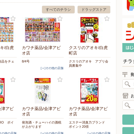
すべてのチラシ
ドラッグストア
キ/白虎
カワチ薬品/会津アピ
クスリのアオキ/白虎
オ店
町店
チラ
商品をチェ
8/4号
クスリのアオキ アプリ会
員募集中
[＋]その他の店舗
会津アピ
カワチ薬品/会津アピ
カワチ薬品/会津アピ
オ店
オ店
RO ポイ
発泡酒・チューハイの酒税
エステー消臭力ブランド
が上がります
ポイント20倍
]その他の店舗
[＋]その他の店舗
[＋]その他の店舗