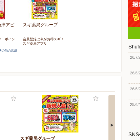
会津アピ
スギ薬局グループ
い ポイン
会員登録は今がお得スギ！
スギ薬局アプリ
Shu
]その他の店舗
26/7/
26/6/
26/6/
25/6/
SN
スギ薬局グループ
カワチ薬品/会津ア