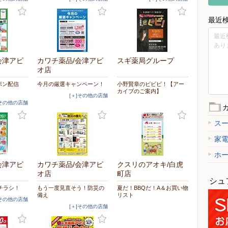
最近
最近
あり
会津アピ
カワチ薬品/会津アピ
スギ薬局グループ
オ店
ポン配信
今月の厳選キャンペーン！
小野賢章のビビビ！【アー
カイブのご案内】
[＋]その他の店舗
]その他の店舗
ス
家
ホ
会津アピ
カワチ薬品/会津アピ
クスリのアオキ/白虎
オ店
町店
シュ
チラシ！
もう一度見直そう！防災の
夏だ！BBQだ！A＆お買い物
備え
リスト
]その他の店舗
[＋]その他の店舗