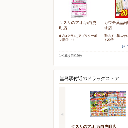
クスリのアオキ/白虎
カワチ薬品/
町店
オ店
dプログラム_アプリクーポ
香結び・花ふぜ
ン配信中！
ト20倍
[＋
1~19枚目/19枚
堂島駅付近のドラッグストア
クスリのアオキ/白虎町店