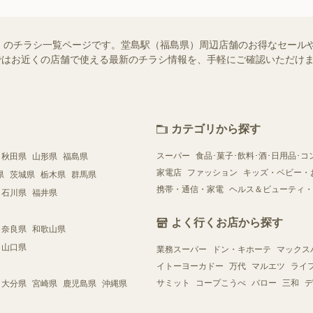
）のチラシ一覧ページです。堂島駅（福島県）周辺店舗のお得なセール
フー）ではお近くの店舗で使える最新のチラシ情報を、手軽にご確認いただ
カテゴリから探す
スーパー
食品･菓子･飲料･酒･日用品･コ
秋田県
山形県
福島県
家電店
ファッション
キッズ・ベビー・
県
茨城県
栃木県
群馬県
携帯・通信・家電
ヘルス＆ビューティ・
石川県
福井県
よく行くお店から探す
奈良県
和歌山県
山口県
業務スーパー
ドン・キホーテ
マックス
イトーヨーカドー
万代
マルエツ
ライ
サミット
コープこうべ
バロー
三和
デ
大分県
宮崎県
鹿児島県
沖縄県