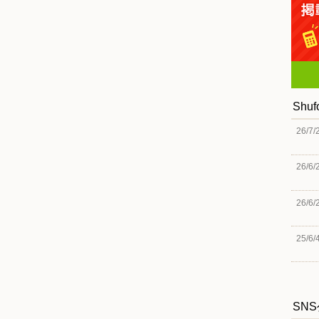
Shu
26/7/
26/6/
26/6/
25/6/
SN