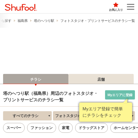
お気に入り
から探す
福島県
塔のへつり駅
フォトスタジオ・プリントサービスのチラシ一覧
チラシ
店舗
塔のへつり駅（福島県）周辺のフォトスタジオ・
Myエリアに登録
プリントサービスのチラシ一覧
Myエリア登録で簡単
にチラシをチェック
すべてのチラシ
フォトスタジオ・プリントサービス
新着順
スーパー
ファッション
家電
ドラッグストア
ホームセンタ