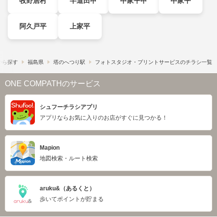
牧野居村
半道田甲
中家平甲
中家平
阿久戸平
上家平
から探す
福島県
塔のへつり駅
フォトスタジオ・プリントサービスのチラシ一覧
ONE COMPATHのサービス
シュフーチラシアプリ
アプリならお気に入りのお店がすぐに見つかる！
Mapion
地図検索・ルート検索
aruku&（あるくと）
歩いてポイントが貯まる