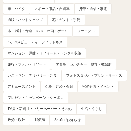
車・バイク
スポーツ用品・自転車
携帯・通信・家電
通販・ネットショップ
花・ギフト・手芸
本・雑誌・音楽・DVD・映画・ゲーム
リサイクル
ヘルス&ビューティ・フィットネス
マンション・戸建・リフォーム・レンタル収納
旅行・ホテル・リゾート
学習塾・カルチャー・教育・教習所
レストラン・デリバリー・外食
フォトスタジオ・プリントサービス
アミューズメント
保険・共済・金融
冠婚葬祭・イベント
プレゼントキャンペーン・クーポン
TV局・新聞社・フリーペーパー・その他
生活・くらし
政党・政治
郵便局
Shufoo!お知らせ