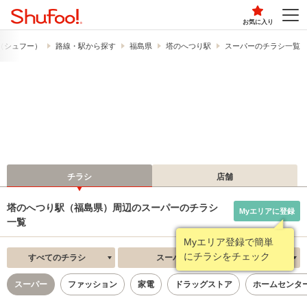
お気に入り
!​（シュフー）
路線・駅から探す
福島県
塔のへつり駅
スーパーのチラシ一覧
チラシ
店舗
塔のへつり駅（福島県）周辺のスーパーのチラシ
Myエリアに登録
一覧
Myエリア登録で簡単
にチラシをチェック
すべてのチラシ
スーパー
新着順
スーパー
ファッション
家電
ドラッグストア
ホームセンタ