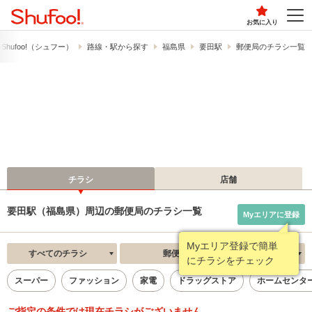
お気に入り
hufoo!​（シュフー）
路線・駅から探す
福島県
要田駅
郵便局のチラシ一覧
チラシ
店舗
要田駅（福島県）周辺の郵便局のチラシ一覧
Myエリアに登録
Myエリア登録で簡単
すべてのチラシ
郵便局
新着順
にチラシをチェック
スーパー
ファッション
家電
ドラッグストア
ホームセンタ
ご指定の条件では現在チラシがございません。