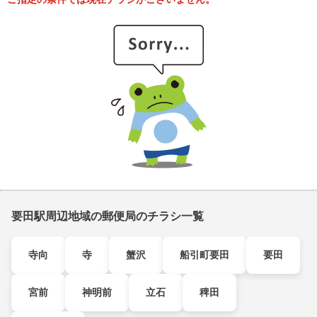
要田駅周辺地域の郵便局のチラシ一覧
寺向
寺
蟹沢
船引町要田
要田
宮前
神明前
立石
稗田