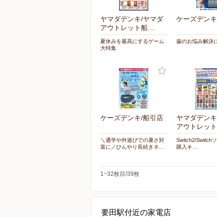
ヤマダデンキ/ヤマダ
ケーズデンキ
アウトレット船…
夏休みを最高にするゲーム
歯のお悩み解決に O
大特集
ケーズデンキ/船引店
ヤマダデンキ
アウトレット
＼通学や外遊びでの暑さ対
Switch2/Swit
策に／ひんやり長続きネ…
購入キ…
1~32枚目/39枚
要田駅付近の家電店