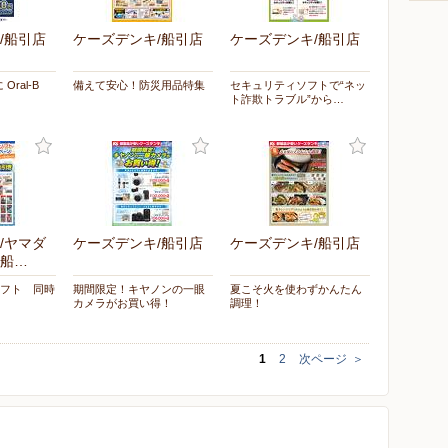
/船引店
ケーズデンキ/船引店
ケーズデンキ/船引店
ral-B
備えて安心！防災用品特集
セキュリティソフトで“ネッ
ト詐欺トラブル”から…
/ヤマダ
ケーズデンキ/船引店
ケーズデンキ/船引店
船…
chソフト 同時
期間限定！キヤノンの一眼
夏こそ火を使わずかんたん
カメラがお買い得！
調理！
1
2
次ページ
＞