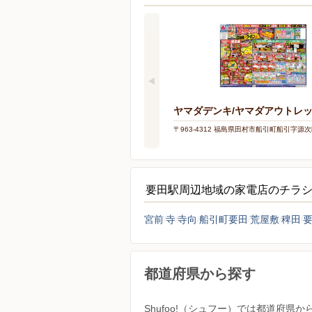
ヤマダデンキ/ヤマダアウトレ
〒963-4312 福島県田村市船引町船引字源次郎
要田駅周辺地域の家電店のチラ
宮前
寺
寺向
船引町要田
荒屋敷
稗田
都道府県から探す
Shufoo!（シュフー）では都道府