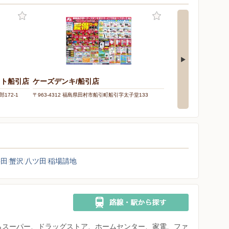
ット船引店
ケーズデンキ/船引店
172-1
〒963-4312 福島県田村市船引町船引字太子堂133
シ
要田
蟹沢
八ツ田
稲場請地
県からスーパー、ドラッグストア、ホームセンター、家電、ファ