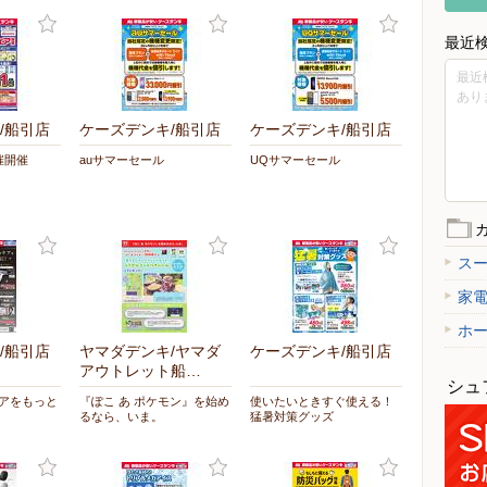
最近
最近
あり
/船引店
ケーズデンキ/船引店
ケーズデンキ/船引店
催開催
auサマーセール
UQサマーセール
ス
家
ホ
/船引店
ヤマダデンキ/ヤマダ
ケーズデンキ/船引店
アウトレット船…
シュ
ケアをもっと
『ぽこ あ ポケモン』を始め
使いたいときすぐ使える！
るなら、いま。
猛暑対策グッズ