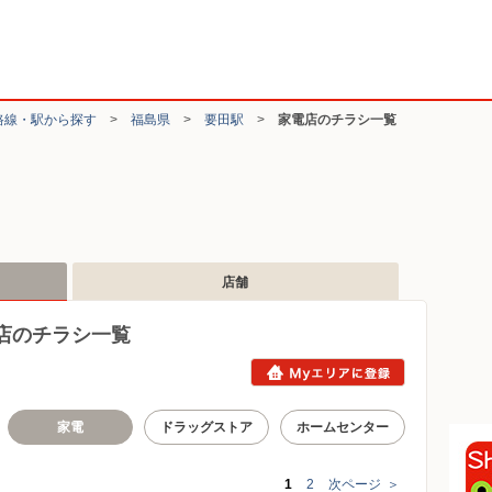
路線・駅から探す
>
福島県
>
要田駅
>
家電店のチラシ一覧
店舗
店のチラシ一覧
家電
ドラッグストア
ホームセンター
1
2
次ページ
＞