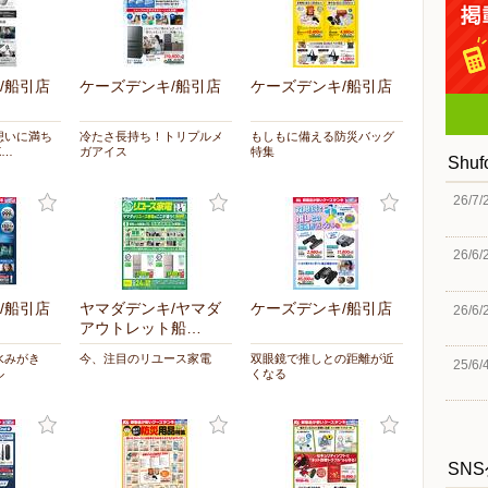
/船引店
ケーズデンキ/船引店
ケーズデンキ/船引店
想いに満ち
冷たさ長持ち！トリプルメ
もしもに備える防災バッグ
X…
ガアイス
特集
Shu
26/7/
26/6/
/船引店
ヤマダデンキ/ヤマダ
ケーズデンキ/船引店
26/6/
アウトレット船…
水みがき
今、注目のリユース家電
双眼鏡で推しとの距離が近
25/6/
ル
くなる
SN