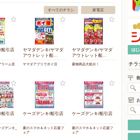
すべてのチラシ
家電店
/船引店
ヤマダデンキ/ヤマダ
ヤマダデンキ/ヤマダ
アウトレット船…
アウトレット船…
チラ
アラーム音
ヤマダアプリでポイ活
夏物商品大処分！
/船引店
ケーズデンキ/船引店
ケーズデンキ/船引店
ーズデンキ_
夏のスマホ＆ネット応援フ
夏のスマホ＆ネット応援フ
ェア
ェア