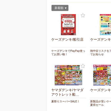
新着順
ケーズデンキ/船引店
ケーズデンキ
ケーズデンキでPayPay使っ
熱中症リスクを
てお買い物！
でお知らせ
ヤマダデンキ/ヤマダ
ケーズデンキ
アウトレット船…
夏祭りスーパーSALE！
新製品が安いケ
夏得セール