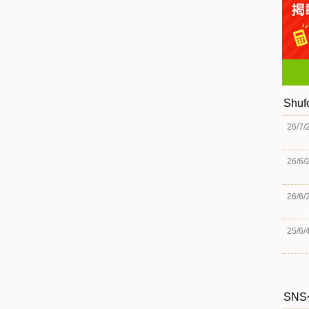
Shu
26/7/
26/6/
26/6/
25/6/
SN