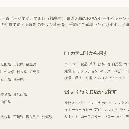
シ一覧ページです。要田駅（福島県）周辺店舗のお得なセールやキャン
はお近くの店舗で使える最新のチラシ情報を、手軽にご確認いただけます。
カテゴリから探す
スーパー
食品･菓子･飲料･酒･日用品･コ
秋田県
山形県
福島県
家電店
ファッション
キッズ・ベビー・
県
茨城県
栃木県
群馬県
携帯・通信・家電
ヘルス＆ビューティ・
石川県
福井県
よく行くお店から探す
奈良県
和歌山県
山口県
業務スーパー
ドン・キホーテ
マックス
イトーヨーカドー
万代
マルエツ
ライ
サミット
コープこうべ
バロー
三和
デ
大分県
宮崎県
鹿児島県
沖縄県