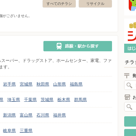
すべてのチラシ
リサイクル
舗がございません。
県からスーパー、ドラッグストア、ホームセンター、家電、ファ
チラ
ます。
岩手県
宮城県
秋田県
山形県
福島県
県
埼玉県
千葉県
茨城県
栃木県
群馬県
新潟県
富山県
石川県
福井県
岐阜県
三重県