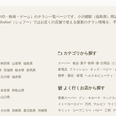
DVD・映画・ゲーム）のチラシ一覧ページです。小川郷駅（福島県）周
Shufoo!（シュフー）ではお近くの店舗で使える最新のチラシ情報を
カテゴリから探す
スーパー
食品･菓子･飲料･酒･日用品･コ
秋田県
山形県
福島県
家電店
ファッション
キッズ・ベビー・
県
茨城県
栃木県
群馬県
携帯・通信・家電
ヘルス＆ビューティ・
石川県
福井県
よく行くお店から探す
奈良県
和歌山県
山口県
業務スーパー
ドン・キホーテ
マックス
イトーヨーカドー
万代
マルエツ
ライ
サミット
コープこうべ
バロー
三和
デ
大分県
宮崎県
鹿児島県
沖縄県