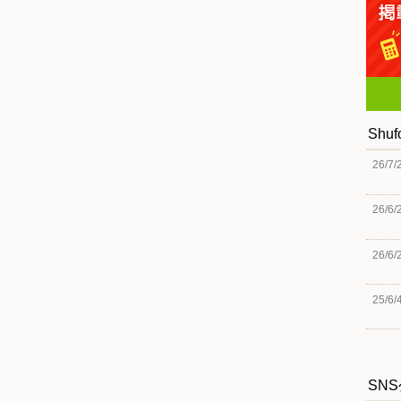
Shu
26/7/
26/6/
26/6/
25/6/
SN