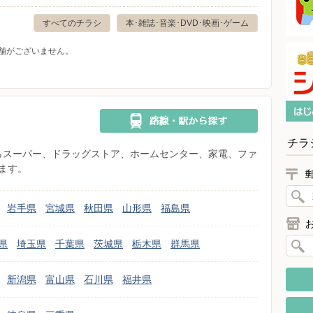
すべてのチラシ
本･雑誌･音楽･DVD･映画･ゲーム
舗がございません。
チラ
県からスーパー、ドラッグストア、ホームセンター、家電、ファ
ます。
岩手県
宮城県
秋田県
山形県
福島県
県
埼玉県
千葉県
茨城県
栃木県
群馬県
新潟県
富山県
石川県
福井県