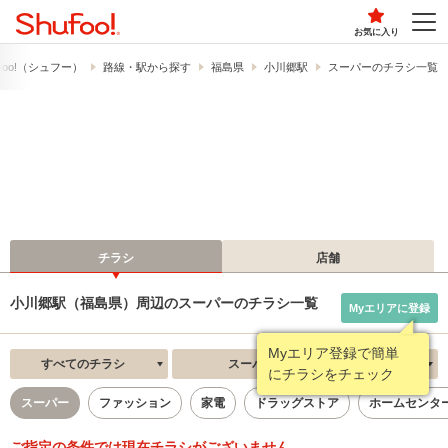
お気に入り
foo!​（シュフー）
路線・駅から探す
福島県
小川郷駅
スーパーのチラシ一覧
チラシ
店舗
小川郷駅（福島県）周辺のスーパーのチラシ一覧
Myエリアに登録
Myエリア登録で簡単
すべてのチラシ
スーパー
新着順
にチラシをチェック
スーパー
ファッション
家電
ドラッグストア
ホームセンタ
ご指定の条件では現在チラシがございません。