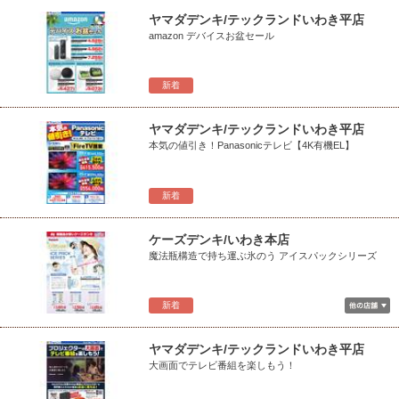
ヤマダデンキ/テックランドいわき平店
amazon デバイスお盆セール
新着
ヤマダデンキ/テックランドいわき平店
本気の値引き！Panasonicテレビ【4K有機EL】
新着
ケーズデンキ/いわき本店
魔法瓶構造で持ち運ぶ氷のう アイスパックシリーズ
新着
ヤマダデンキ/テックランドいわき平店
大画面でテレビ番組を楽しもう！