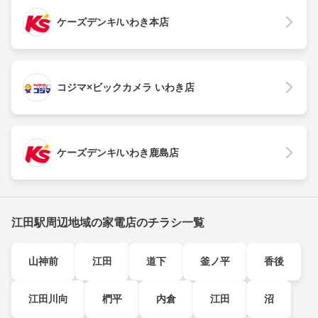
ケーズデンキ/いわき本店
コジマ×ビックカメラ いわき店
ケーズデンキ/いわき鹿島店
江田駅周辺地域の家電店のチラシ一覧
山神前
江田
道下
釜ノ平
香後
江田川向
椚平
内倉
江田
沼