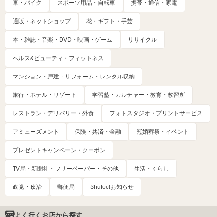
車・バイク
スポーツ用品・自転車
携帯・通信・家電
通販・ネットショップ
花・ギフト・手芸
本・雑誌・音楽・DVD・映画・ゲーム
リサイクル
ヘルス&ビューティ・フィットネス
マンション・戸建・リフォーム・レンタル収納
旅行・ホテル・リゾート
学習塾・カルチャー・教育・教習所
レストラン・デリバリー・外食
フォトスタジオ・プリントサービス
アミューズメント
保険・共済・金融
冠婚葬祭・イベント
プレゼントキャンペーン・クーポン
TV局・新聞社・フリーペーパー・その他
生活・くらし
政党・政治
郵便局
Shufoo!お知らせ
よく行くお店から探す