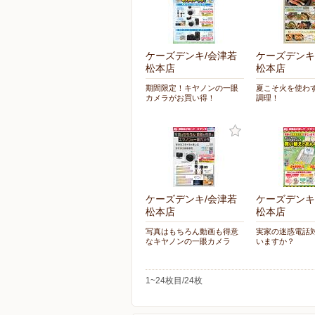
ケーズデンキ/会津若
ケーズデンキ
松本店
松本店
期間限定！キヤノンの一眼
夏こそ火を使わ
カメラがお買い得！
調理！
ケーズデンキ/会津若
ケーズデンキ
松本店
松本店
写真はもちろん動画も得意
実家の迷惑電話
なキヤノンの一眼カメラ
いますか？
1~24枚目/24枚