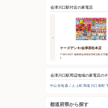
会津川口駅付近の家電店
ケーズデンキ/会津若松本店
〒965-0057 福島県会津若松市町北町大字藤
1
会津川口駅周辺地域の家電店の
中山
谷地
森ノ上
上町
馬場
川口
新町
都道府県から探す