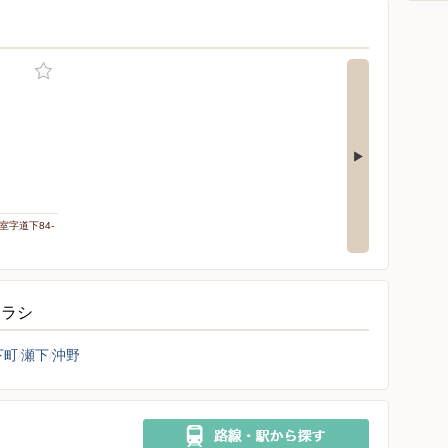
室字道下84-
チラシ
下町
瀬下
沖野