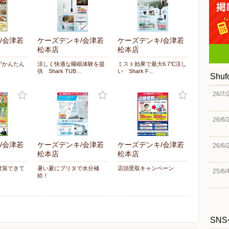
/会津若
ケーズデンキ/会津若
ケーズデンキ/会津若
松本店
松本店
ずかんたん
涼しく快適な睡眠体験を提
ミスト効果で最大6.7℃涼し
供 Shark TUB…
い Shark F…
Shu
26/7/
26/6/
/会津若
ケーズデンキ/会津若
ケーズデンキ/会津若
26/6/
松本店
松本店
対策できて
暑い夏にブリタで水分補
店頭受取キャンペーン
25/6/
給！
SN