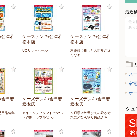
最近
最近
あり
/会津若
ケーズデンキ/会津若
ケーズデンキ/会津若
松本店
松本店
UQサマーセール
双眼鏡で推しとの距離が近
くなる
ス
家
ホ
/会津若
ケーズデンキ/会津若
ケーズデンキ/会津若
松本店
松本店
シュ
災用品特集
セキュリティソフトで“ネッ
＼通学や外遊びでの暑さ対
ト詐欺トラブル”から…
策に／ひんやり長続きネ…