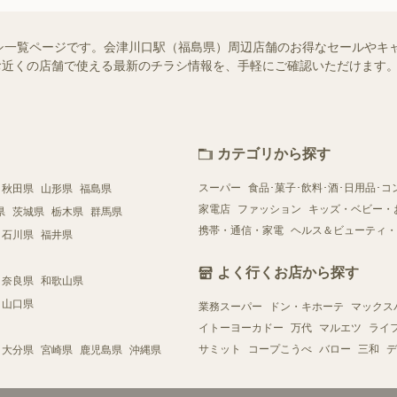
シ一覧ページです。会津川口駅（福島県）周辺店舗のお得なセールやキ
）ではお近くの店舗で使える最新のチラシ情報を、手軽にご確認いただけま
カテゴリから探す
スーパー
食品･菓子･飲料･酒･日用品･コ
秋田県
山形県
福島県
家電店
ファッション
キッズ・ベビー・
県
茨城県
栃木県
群馬県
携帯・通信・家電
ヘルス＆ビューティ・
石川県
福井県
よく行くお店から探す
奈良県
和歌山県
山口県
業務スーパー
ドン・キホーテ
マックス
イトーヨーカドー
万代
マルエツ
ライ
サミット
コープこうべ
バロー
三和
デ
大分県
宮崎県
鹿児島県
沖縄県