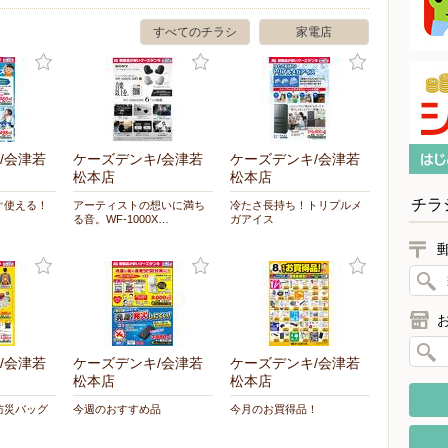
すべてのチラシ
家電店
/会津若
ケーズデンキ/会津若
ケーズデンキ/会津若
松本店
松本店
チラ
ぐ使える！
アーティストの想いに満ち
冷たさ長持ち！トリプルメ
る音。WF-1000X…
ガアイス
/会津若
ケーズデンキ/会津若
ケーズデンキ/会津若
松本店
松本店
防災バッグ
今週のおすすめ品
今月のお買得品！