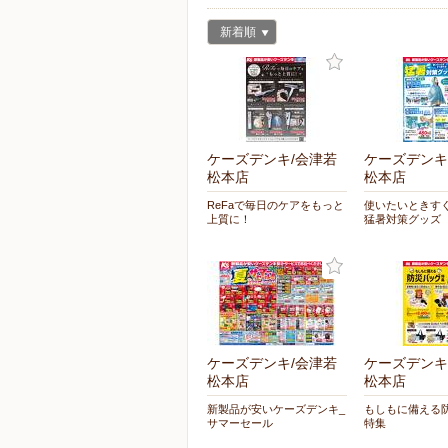
新着順
ケーズデンキ/会津若
ケーズデンキ
松本店
松本店
ReFaで毎日のケアをもっと
使いたいときす
上質に！
猛暑対策グッズ
ケーズデンキ/会津若
ケーズデンキ
松本店
松本店
新製品が安いケーズデンキ_
もしもに備える
サマーセール
特集