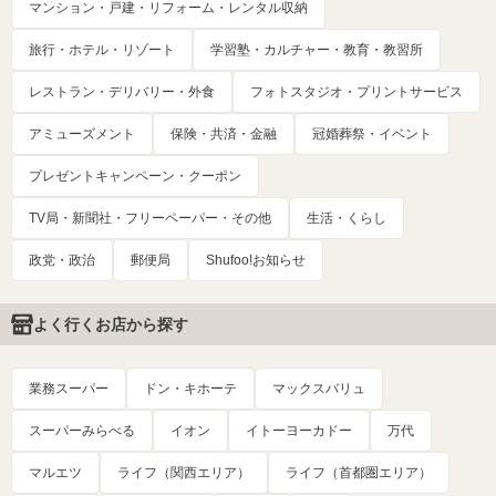
マンション・戸建・リフォーム・レンタル収納
旅行・ホテル・リゾート
学習塾・カルチャー・教育・教習所
レストラン・デリバリー・外食
フォトスタジオ・プリントサービス
アミューズメント
保険・共済・金融
冠婚葬祭・イベント
プレゼントキャンペーン・クーポン
TV局・新聞社・フリーペーパー・その他
生活・くらし
政党・政治
郵便局
Shufoo!お知らせ
よく行くお店から探す
業務スーパー
ドン・キホーテ
マックスバリュ
スーパーみらべる
イオン
イトーヨーカドー
万代
マルエツ
ライフ（関西エリア）
ライフ（首都圏エリア）