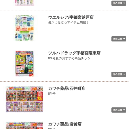
ウエルシア/宇都宮越戸店
暑さに役立つアイテム満載！
ツルハドラッグ宇都宮陽東店
8/4号夏のおすすめ商品チラシ
カワチ薬品/石井町店
8/4号
カワチ薬品/岩曽店