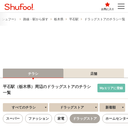
お気に入り
!​（シュフー）
路線・駅から探す
栃木県
平石駅
ドラッグストアのチラシ一覧
チラシ
店舗
平石駅（栃木県）周辺のドラッグストアのチラシ
Myエリアに登録
一覧
すべてのチラシ
ドラッグストア
新着順
スーパー
ファッション
家電
ドラッグストア
ホームセンタ