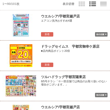
1〜90/101枚
表示切替
ウエルシア/宇都宮越戸店
エアコン洗浄おすすめ4選
新着
ドラッグセイムス 宇都宮御幸ケ原店
■店内商品ポイント20倍
新着
ツルハドラッグ宇都宮陽東店
8/5号チラシ「※一部店舗では商品のお取り扱いのない
場合がございます。」
ウエルシア/宇都宮越戸店