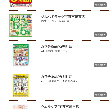
ツルハドラッグ宇都宮陽東店
感謝デーペット5%&5倍
カワチ薬品/石井町店
WEB限定お買得チラシ！
カワチ薬品/石井町店
もう一度見直そう！防災の備え
ウエルシア/宇都宮越戸店