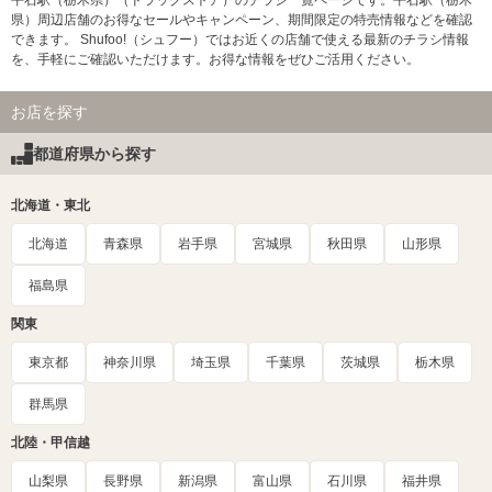
平石駅（栃木県）（ドラッグストア）のチラシ一覧ページです。平石駅（栃木
県）周辺店舗のお得なセールやキャンペーン、期間限定の特売情報などを確認
できます。 Shufoo!（シュフー）ではお近くの店舗で使える最新のチラシ情報
を、手軽にご確認いただけます。お得な情報をぜひご活用ください。
お店を探す
都道府県から探す
北海道・東北
北海道
青森県
岩手県
宮城県
秋田県
山形県
福島県
関東
東京都
神奈川県
埼玉県
千葉県
茨城県
栃木県
群馬県
北陸・甲信越
山梨県
長野県
新潟県
富山県
石川県
福井県