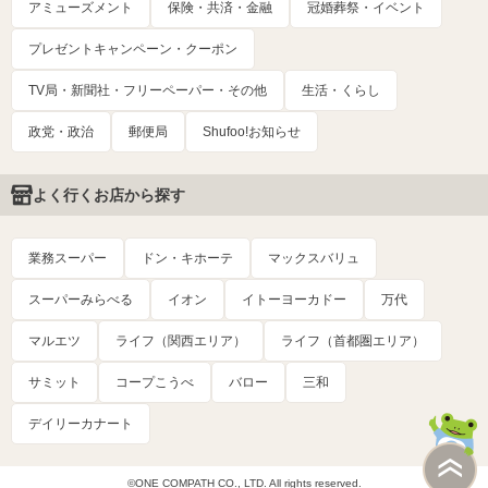
アミューズメント
保険・共済・金融
冠婚葬祭・イベント
プレゼントキャンペーン・クーポン
TV局・新聞社・フリーペーパー・その他
生活・くらし
政党・政治
郵便局
Shufoo!お知らせ
よく行くお店から探す
業務スーパー
ドン・キホーテ
マックスバリュ
スーパーみらべる
イオン
イトーヨーカドー
万代
マルエツ
ライフ（関西エリア）
ライフ（首都圏エリア）
サミット
コープこうべ
バロー
三和
デイリーカナート
©ONE COMPATH CO., LTD. All rights reserved.