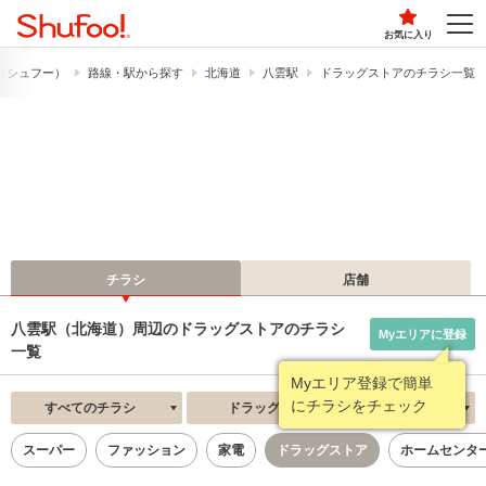
お気に入り
!​（シュフー）
路線・駅から探す
北海道
八雲駅
ドラッグストアのチラシ一覧
チラシ
店舗
八雲駅（北海道）周辺のドラッグストアのチラシ
Myエリアに登録
一覧
Myエリア登録で簡単
にチラシをチェック
すべてのチラシ
ドラッグストア
新着順
スーパー
ファッション
家電
ドラッグストア
ホームセンタ