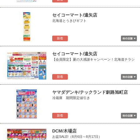
セイコーマート/遠矢店
北海道とうきびギフト
新着
セイコーマート/遠矢店
【会員限定】夏の大感謝キャンペーン！北海道チラシ
新着
ヤマダデンキ/テックランド釧路旭町店
冷蔵庫 期間限定値引き
新着
DCM/木場店
お盆SALE!（8月6日～8月17日）