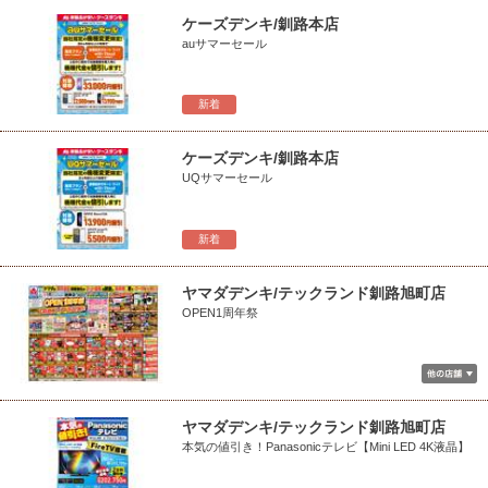
ケーズデンキ/釧路本店
auサマーセール
新着
ケーズデンキ/釧路本店
UQサマーセール
新着
ヤマダデンキ/テックランド釧路旭町店
OPEN1周年祭
ヤマダデンキ/テックランド釧路旭町店
本気の値引き！Panasonicテレビ【Mini LED 4K液晶】