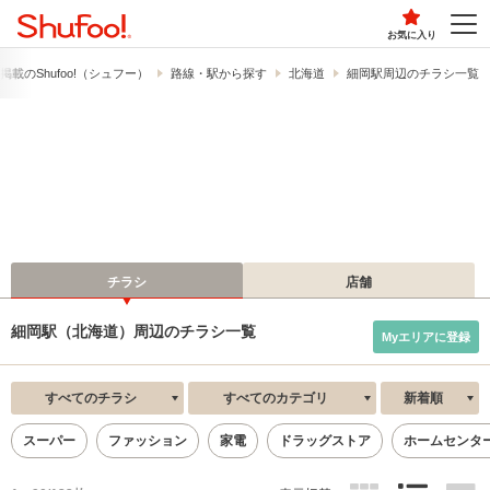
お気に入り
載の​Shufoo!​（シュフー）
路線・駅から探す
北海道
細岡駅周辺のチラシ一覧
チラシ
店舗
細岡駅（北海道）周辺のチラシ一覧
Myエリアに登録
すべてのチラシ
すべてのカテゴリ
新着順
スーパー
ファッション
家電
ドラッグストア
ホームセンタ