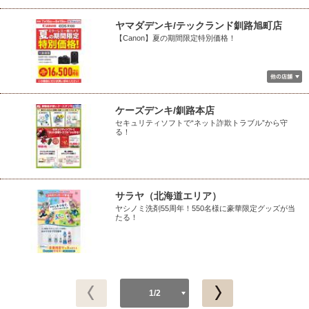
ヤマダデンキ/テックランド釧路旭町店
【Canon】夏の期間限定特別価格！
ケーズデンキ/釧路本店
セキュリティソフトで“ネット詐欺トラブル”から守
る！
サラヤ（北海道エリア）
ヤシノミ洗剤55周年！550名様に豪華限定グッズが当
たる！
1/2