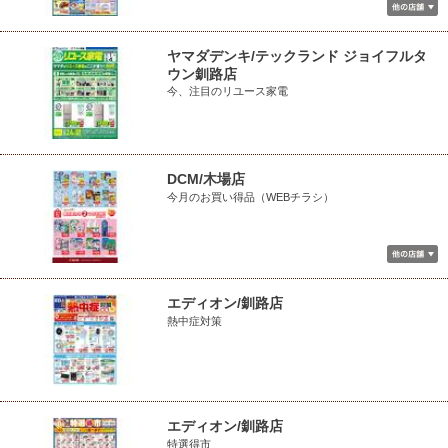
ヤマダデンキ/テックランド ジョイフルタ
ウン釧路店
今、注目のリユース家電
DCM/木場店
今月のお買い得品（WEBチラシ）
エディオン/釧路店
熱中症対策
エディオン/釧路店
特選得市