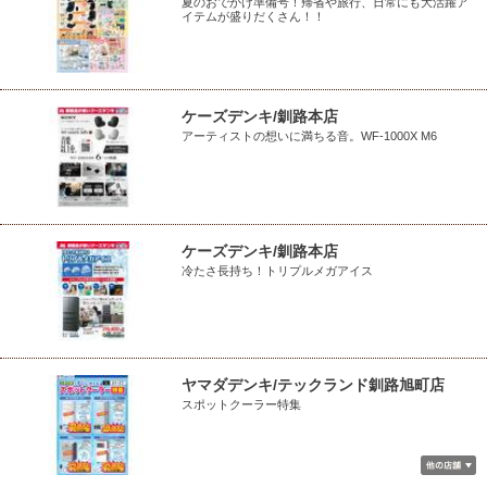
夏のおでかけ準備号！帰省や旅行、日常にも大活躍ア
イテムが盛りだくさん！！
ケーズデンキ/釧路本店
アーティストの想いに満ちる音。WF-1000X M6
ケーズデンキ/釧路本店
冷たさ長持ち！トリプルメガアイス
ヤマダデンキ/テックランド釧路旭町店
スポットクーラー特集