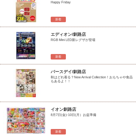
Happy Friday
新着
エディオン/釧路店
RGB Mini LED新レグザが登場
新着
バースデイ/釧路店
秋はどれ着る？New Arrival Collection！おもちゃや食品
もあるよ！！
イオン釧路店
8月7日(金)-10日(月）お盆準備
新着