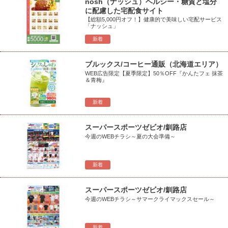
nosh（ナッシュ）ヘルシー・糖質と塩分
に配慮した宅配食サイト
【総額5,000円オフ！】健康的で美味しい宅配サービス
「ナッシュ」
新着
ブルックス/コーヒー通販（北海道エリア）
WEB広告限定【夏季限定】50％OFF『かんたフェ 抹茶
＆青梅』
新着
スーパースポーツゼビオ/釧路店
今週のWEBチラシ～夏の大会準備～
新着
スーパースポーツゼビオ/釧路店
今週のWEBチラシ～サマークライマックスセール～
新着