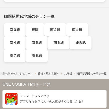
細岡駅周辺地域のチラシ一覧
南３線
細岡
南２線
南１線
南４線
南５線
南６線
達古武
南７線
南８線
載の​Shufoo!​（シュフー）
路線・駅から探す
北海道
細岡駅周辺のチラシ一覧
ONE COMPATHのサービス
シュフーチラシアプリ
アプリならお気に入りのお店がすぐに見つかる！