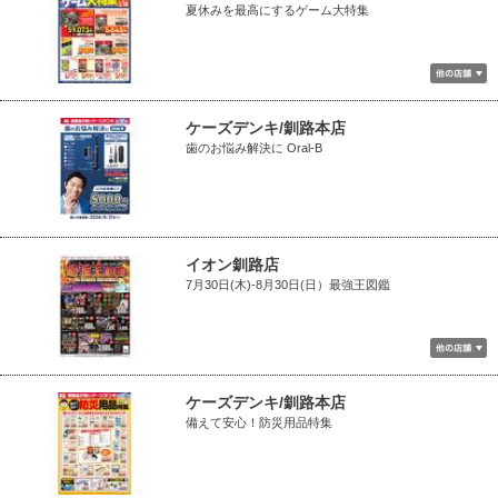
夏休みを最高にするゲーム大特集
ケーズデンキ/釧路本店
歯のお悩み解決に Oral-B
イオン釧路店
7月30日(木)-8月30日(日）最強王図鑑
ケーズデンキ/釧路本店
備えて安心！防災用品特集