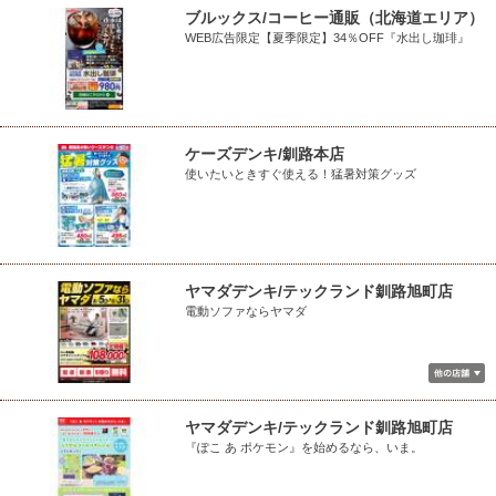
ブルックス/コーヒー通販（北海道エリア）
WEB広告限定【夏季限定】34％OFF『水出し珈琲』
ケーズデンキ/釧路本店
使いたいときすぐ使える！猛暑対策グッズ
ヤマダデンキ/テックランド釧路旭町店
電動ソファならヤマダ
ヤマダデンキ/テックランド釧路旭町店
『ぽこ あ ポケモン』を始めるなら、いま。