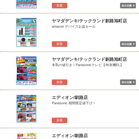
新着
ヤマダデンキ/テックランド釧路旭町店
amazon デバイスお盆セール
新着
ヤマダデンキ/テックランド釧路旭町店
本気の値引き！Panasonicテレビ【4K有機EL】
新着
エディオン/釧路店
Panasonic 期間限定値下げ！
新着
エディオン/釧路店