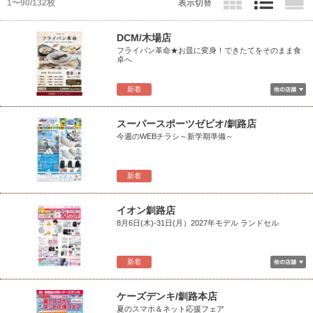
1〜90/132枚
表示切替
DCM/木場店
フライパン革命★お皿に変身！できたてをそのまま食
卓へ
新着
スーパースポーツゼビオ/釧路店
今週のWEBチラシ～新学期準備～
新着
イオン釧路店
8月6日(木)-31日(月）2027年モデル ランドセル
新着
ケーズデンキ/釧路本店
夏のスマホ＆ネット応援フェア