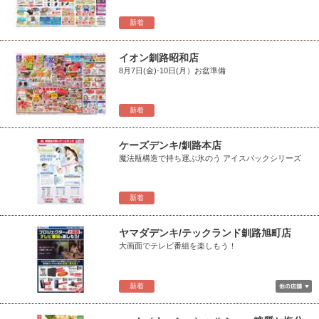
新着
イオン釧路昭和店
8月7日(金)-10日(月）お盆準備
新着
ケーズデンキ/釧路本店
魔法瓶構造で持ち運ぶ氷のう アイスパックシリーズ
新着
ヤマダデンキ/テックランド釧路旭町店
大画面でテレビ番組を楽しもう！
新着