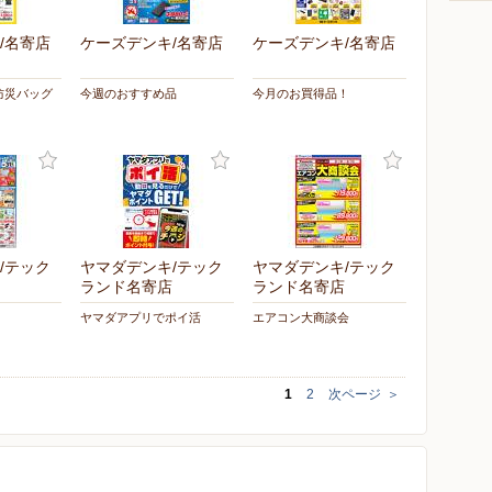
/名寄店
ケーズデンキ/名寄店
ケーズデンキ/名寄店
防災バッグ
今週のおすすめ品
今月のお買得品！
/テック
ヤマダデンキ/テック
ヤマダデンキ/テック
ランド名寄店
ランド名寄店
ヤマダアプリでポイ活
エアコン大商談会
1
2
次ページ
＞