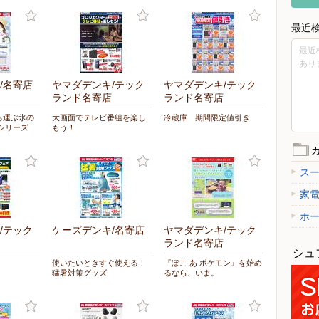
最近
最近
あり
/名寄店
ヤマダデンキ/テック
ヤマダデンキ/テック
ランド名寄店
ランド名寄店
ち運ぶ氷の
大画面でテレビ番組を楽し
冷蔵庫 期間限定値引き
シリーズ
もう！
ス
家
ホ
/テック
ケーズデンキ/名寄店
ヤマダデンキ/テック
ランド名寄店
シュ
使いたいときすぐ使える！
『ぽこ あ ポケモン』を始め
猛暑対策グッズ
るなら、いま。