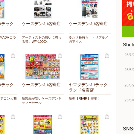
/テック
ケーズデンキ/名寄店
ケーズデンキ/名寄店
AMADA コラ
アーティストの想いに満ち
冷たさ長持ち！トリプルメ
る音。WF-1000X…
ガアイス
Shu
26/7/
26/6/
/テック
ケーズデンキ/名寄店
ヤマダデンキ/テック
26/6/
ランド名寄店
エアコン大商
新製品が安いケーズデンキ_
新型【RIAIR】登場！
25/6/
サマーセール
SN