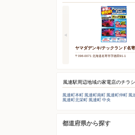
ヤマダデンキ/テックランド名
〒096-0071 北海道名寄市字徳田91-1
風連駅周辺地域の家電店のチラ
風連町本町
風連町南町
風連町仲町
風
風連町北栄町
風連町
中央
都道府県から探す