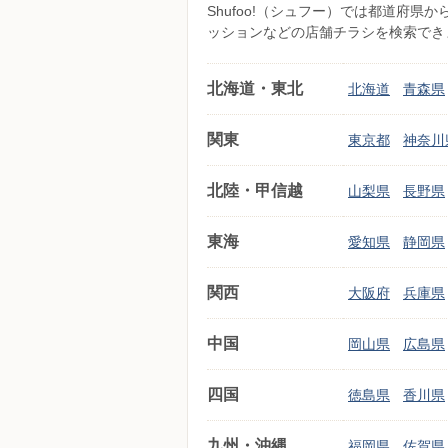
Shufoo!（シュフー）では都道府
ッションなどの店舗チラシを検索でき
北海道・東北
北海道
青森県
関東
東京都
神奈川
北陸・甲信越
山梨県
長野県
東海
愛知県
静岡県
関西
大阪府
兵庫県
中国
岡山県
広島県
四国
徳島県
香川県
九州・沖縄
福岡県
佐賀県