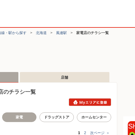
路線・駅から探す
>
北海道
>
風連駅
>
家電店のチラシ一覧
店舗
店のチラシ一覧
家電
ドラッグストア
ホームセンター
1
2
次ページ
＞