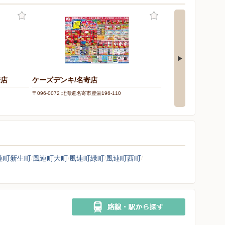
寄店
ケーズデンキ/名寄店
〒096-0072 北海道名寄市豊栄196-110
シ
連町新生町
風連町大町
風連町緑町
風連町西町