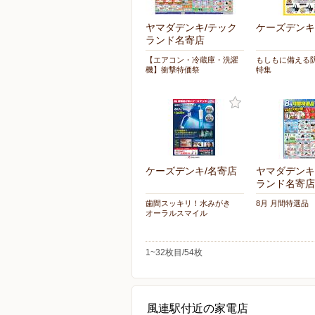
ヤマダデンキ/テック
ケーズデンキ
ランド名寄店
【エアコン・冷蔵庫・洗濯
もしもに備える
機】衝撃特価祭
特集
ケーズデンキ/名寄店
ヤマダデンキ
ランド名寄店
歯間スッキリ！水みがき
8月 月間特選品
オーラルスマイル
1~32枚目/54枚
風連駅付近の家電店