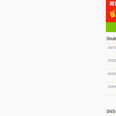
Shu
26/7/
26/6/
26/6/
25/6/
SN