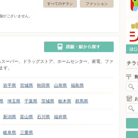
すべてのチラシ
ファッション
舗がございません。
県からスーパー、ドラッグストア、ホームセンター、家電、ファ
チラ
ます。
岩手県
宮城県
秋田県
山形県
福島県
県
埼玉県
千葉県
茨城県
栃木県
群馬県
新潟県
富山県
石川県
福井県
岐阜県
三重県