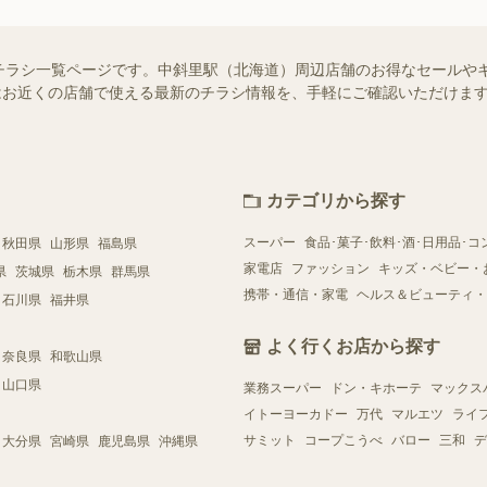
チラシ一覧ページです。中斜里駅（北海道）周辺店舗のお得なセールや
ー）ではお近くの店舗で使える最新のチラシ情報を、手軽にご確認いただけ
カテゴリから探す
スーパー
食品･菓子･飲料･酒･日用品･コ
秋田県
山形県
福島県
家電店
ファッション
キッズ・ベビー・
県
茨城県
栃木県
群馬県
携帯・通信・家電
ヘルス＆ビューティ・
石川県
福井県
よく行くお店から探す
奈良県
和歌山県
山口県
業務スーパー
ドン・キホーテ
マックス
イトーヨーカドー
万代
マルエツ
ライ
サミット
コープこうべ
バロー
三和
デ
大分県
宮崎県
鹿児島県
沖縄県