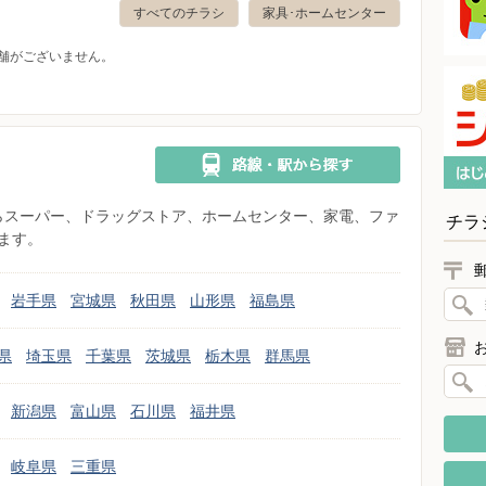
すべてのチラシ
家具･ホームセンター
舗がございません。
県からスーパー、ドラッグストア、ホームセンター、家電、ファ
チラ
ます。
岩手県
宮城県
秋田県
山形県
福島県
県
埼玉県
千葉県
茨城県
栃木県
群馬県
新潟県
富山県
石川県
福井県
岐阜県
三重県