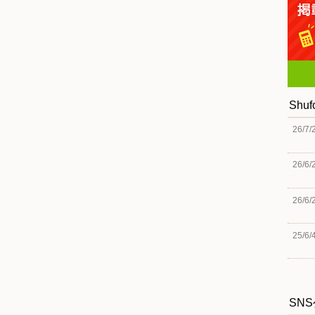
Shu
26/7/
26/6/
26/6/
25/6/
SN