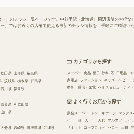
ター）のチラシ一覧ページです。中斜里駅（北海道）周辺店舗のお得な
（シュフー）ではお近くの店舗で使える最新のチラシ情報を、手軽にご確認
カテゴリから探す
スーパー
食品･菓子･飲料･酒･日用品･コ
秋田県
山形県
福島県
家電店
ファッション
キッズ・ベビー・
県
茨城県
栃木県
群馬県
携帯・通信・家電
ヘルス＆ビューティ・
石川県
福井県
よく行くお店から探す
奈良県
和歌山県
山口県
業務スーパー
ドン・キホーテ
マックス
イトーヨーカドー
万代
マルエツ
ライ
サミット
コープこうべ
バロー
三和
デ
大分県
宮崎県
鹿児島県
沖縄県