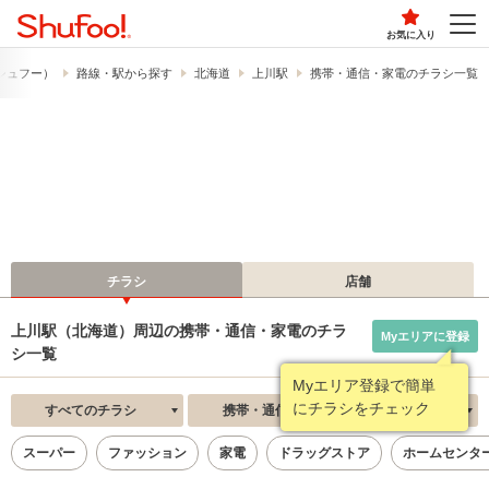
お気に入り
​（シュフー）
路線・駅から探す
北海道
上川駅
携帯・通信・家電のチラシ一覧
チラシ
店舗
上川駅（北海道）周辺の携帯・通信・家電のチラ
Myエリアに登録
シ一覧
Myエリア登録で簡単
にチラシをチェック
すべてのチラシ
携帯・通信・家電
新着順
スーパー
ファッション
家電
ドラッグストア
ホームセンタ