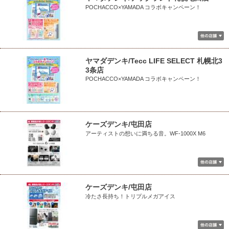
POCHACCO×YAMADA コラボキャンペーン！
ヤマダデンキ/Tecc LIFE SELECT 札幌北3
3条店
POCHACCO×YAMADA コラボキャンペーン！
ケーズデンキ/屯田店
アーティストの想いに満ちる音。WF-1000X M6
ケーズデンキ/屯田店
冷たさ長持ち！トリプルメガアイス