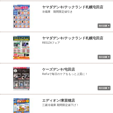
ヤマダデンキ/テックランド札幌屯田店
冷蔵庫 期間限定値引き
ヤマダデンキ/テックランド札幌屯田店
REGZAフェア
ケーズデンキ/屯田店
ReFaで毎日のケアをもっと上質に！
エディオン/東苗穂店
三菱冷蔵庫 期間限定値下げ！