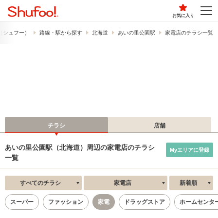
お気に入り
!​（シュフー）
路線・駅から探す
北海道
あいの里公園駅
家電店のチラシ一覧
チラシ
店舗
あいの里公園駅（北海道）周辺の家電店のチラシ
Myエリアに登録
一覧
すべてのチラシ
家電店
新着順
スーパー
ファッション
家電
ドラッグストア
ホームセンタ