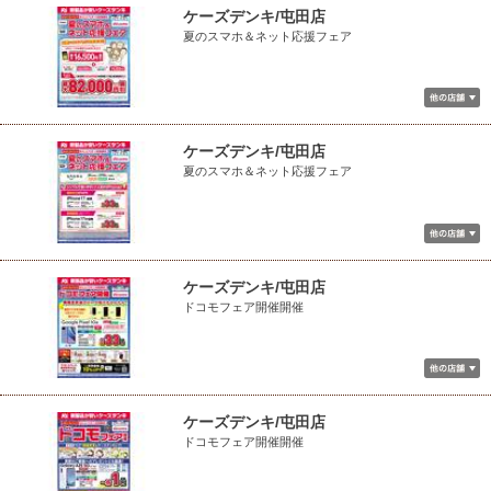
ケーズデンキ/屯田店
夏のスマホ＆ネット応援フェア
ケーズデンキ/屯田店
夏のスマホ＆ネット応援フェア
ケーズデンキ/屯田店
ドコモフェア開催開催
ケーズデンキ/屯田店
ドコモフェア開催開催