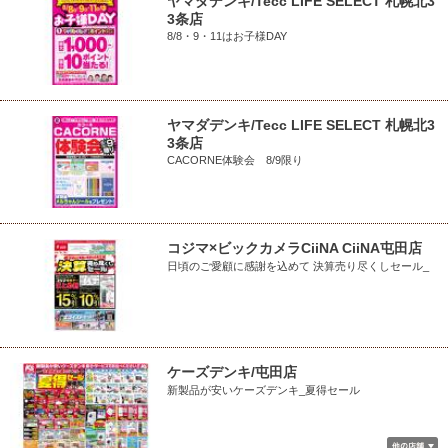
ヤマダデンキ/Tecc LIFE SELECT 札幌北3
3条店
8/8・9・11はお子様DAY
ヤマダデンキ/Tecc LIFE SELECT 札幌北3
3条店
CACORNE体験会 8/9限り
コジマ×ビックカメラCiiNA CiiNA屯田店
日頃のご愛顧に感謝を込めて 決算売り尽くしセール_
ケーズデンキ/屯田店
新製品が安いケーズデンキ_夏得セール