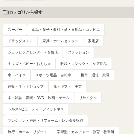
カテゴリから探す
スーパー
食品・菓子・飲料・酒・日用品・コンビニ
ドラッグストア
家具・ホームセンター
家電店
ショッピングセンター・百貨店
ファッション
キッズ・ベビー・おもちゃ
眼鏡・コンタクト・ケア用品
車・バイク
スポーツ用品・自転車
携帯・通信・家電
通販・ネットショップ
花・ギフト・手芸
本・雑誌・音楽・DVD・映画・ゲーム
リサイクル
ヘルス&ビューティ・フィットネス
マンション・戸建・リフォーム・レンタル収納
旅行・ホテル・リゾート
学習塾・カルチャー・教育・教習所