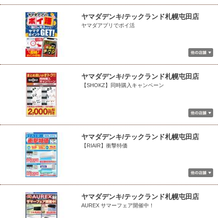
ヤマダデンキ/テックランド札幌屯田店
ヤマダアプリでポイ活
ヤマダデンキ/テックランド札幌屯田店
【SHOKZ】同時購入キャンペーン
ヤマダデンキ/テックランド札幌屯田店
【RIAIR】衝撃特価
ヤマダデンキ/テックランド札幌屯田店
AUREX サマーフェア開催中！