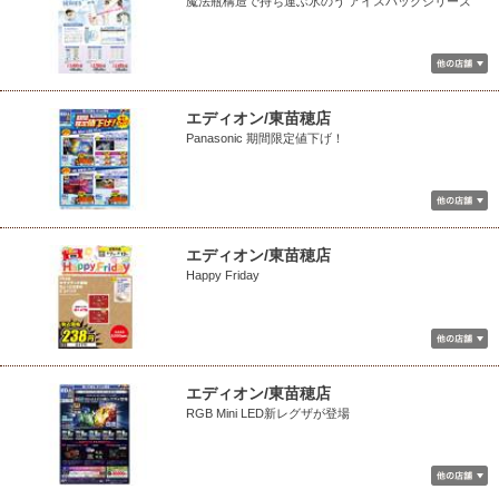
魔法瓶構造で持ち運ぶ氷のう アイスパックシリーズ
エディオン/東苗穂店
Panasonic 期間限定値下げ！
エディオン/東苗穂店
Happy Friday
エディオン/東苗穂店
RGB Mini LED新レグザが登場