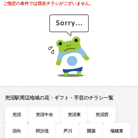
ご指定の条件では現在チラシがございません。
兜沼駅周辺地域の花・ギフト・手芸のチラシ一覧
兜沼
兜沼中央
兜沼東
兜沼西
沼向
阿沙流
芦川
開源
瑞穂東