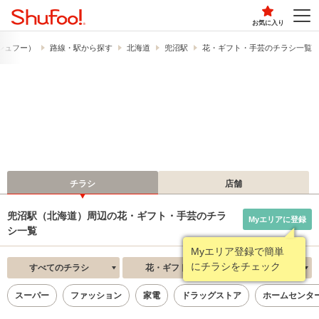
お気に入り
​（シュフー）
路線・駅から探す
北海道
兜沼駅
花・ギフト・手芸のチラシ一覧
チラシ
店舗
兜沼駅（北海道）周辺の花・ギフト・手芸のチラ
Myエリアに登録
シ一覧
Myエリア登録で簡単
にチラシをチェック
すべてのチラシ
花・ギフト・手芸
新着順
スーパー
ファッション
家電
ドラッグストア
ホームセンタ