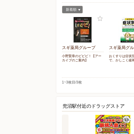
新着順
スギ薬局グループ
スギ薬局グル
小野賢章のビビビ！【アー
おくすりは症状
カイブのご案内】
で、かしこく緩
1~3枚目/3枚
兜沼駅付近のドラッグストア