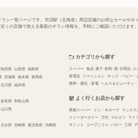
チラシ一覧ページです。兜沼駅（北海道）周辺店舗のお得なセールやキ
）ではお近くの店舗で使える最新のチラシ情報を、手軽にご確認いただけま
カテゴリから探す
スーパー
食品･菓子･飲料･酒･日用品･コ
秋田県
山形県
福島県
家電店
ファッション
キッズ・ベビー・
県
茨城県
栃木県
群馬県
携帯・通信・家電
ヘルス＆ビューティ・
石川県
福井県
よく行くお店から探す
奈良県
和歌山県
山口県
業務スーパー
ドン・キホーテ
マックス
イトーヨーカドー
万代
マルエツ
ライ
サミット
コープこうべ
バロー
三和
デ
大分県
宮崎県
鹿児島県
沖縄県