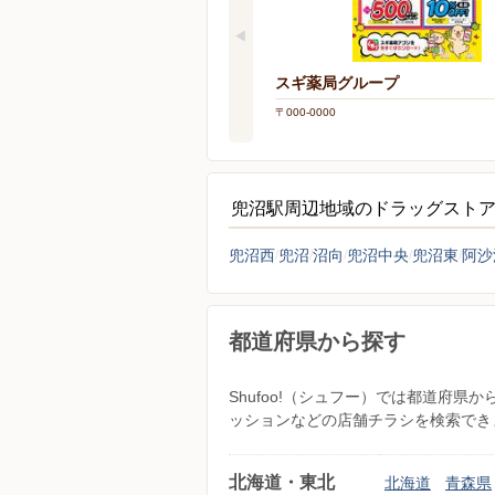
スギ薬局グループ
〒000-0000
兜沼駅周辺地域のドラッグスト
兜沼西
兜沼
沼向
兜沼中央
兜沼東
阿沙
都道府県から探す
Shufoo!（シュフー）では都道府
ッションなどの店舗チラシを検索でき
北海道・東北
北海道
青森県