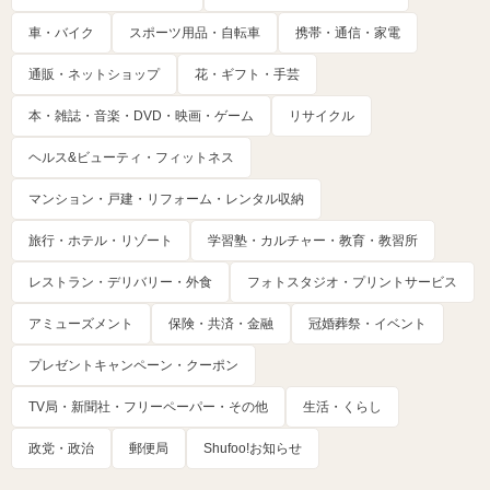
車・バイク
スポーツ用品・自転車
携帯・通信・家電
通販・ネットショップ
花・ギフト・手芸
本・雑誌・音楽・DVD・映画・ゲーム
リサイクル
ヘルス&ビューティ・フィットネス
マンション・戸建・リフォーム・レンタル収納
旅行・ホテル・リゾート
学習塾・カルチャー・教育・教習所
レストラン・デリバリー・外食
フォトスタジオ・プリントサービス
アミューズメント
保険・共済・金融
冠婚葬祭・イベント
プレゼントキャンペーン・クーポン
TV局・新聞社・フリーペーパー・その他
生活・くらし
政党・政治
郵便局
Shufoo!お知らせ