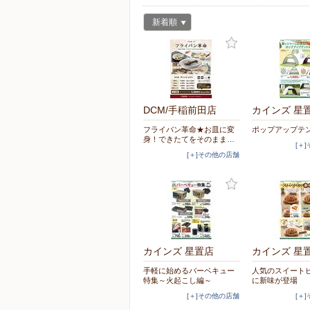
新着順
DCM/手稲前田店
カインズ 星
フライパン革命★お皿に変
ポップアップテ
身！できたてをそのまま…
[＋
[＋]その他の店舗
カインズ 星置店
カインズ 星
手軽に始めるバーベキュー
人気のスイート
特集～火起こし編～
に新味が登場
[＋]その他の店舗
[＋