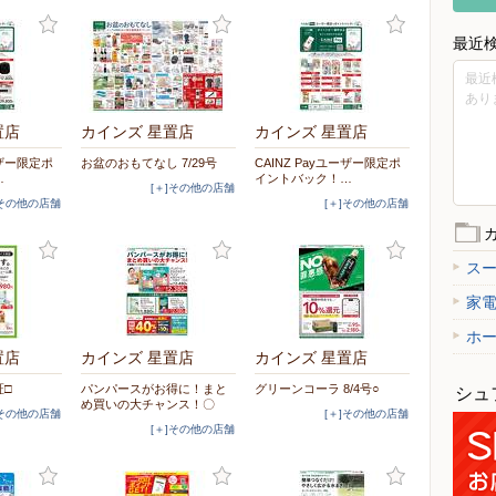
最近
最近
あり
置店
カインズ 星置店
カインズ 星置店
ーザー限定ポ
お盆のおもてなし 7/29号
CAINZ Payユーザー限定ポ
…
イントバック！…
[＋]その他の店舗
]その他の店舗
[＋]その他の店舗
ス
家
ホ
置店
カインズ 星置店
カインズ 星置店
証□
パンパースがお得に！まと
グリーンコーラ 8/4号○
シュ
め買いの大チャンス！〇
]その他の店舗
[＋]その他の店舗
[＋]その他の店舗