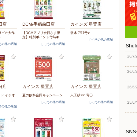
田店
DCM/手稲前田店
カインズ 星置店
家ピカ大作
【DCMアプリ会員さま限
散水 7/17号○
ン
定】特別ポイント付与キ…
[＋]その他の店舗
]その他の店舗
[＋]その他の店舗
Shu
26/7/
26/6/
田店
カインズ 星置店
カインズ 星置店
26/6/
ンド イチオ
夏の飲料合同キャンペーン
人工砂 8/1号〇
25/6/
[＋]その他の店舗
[＋]その他の店舗
]その他の店舗
SN