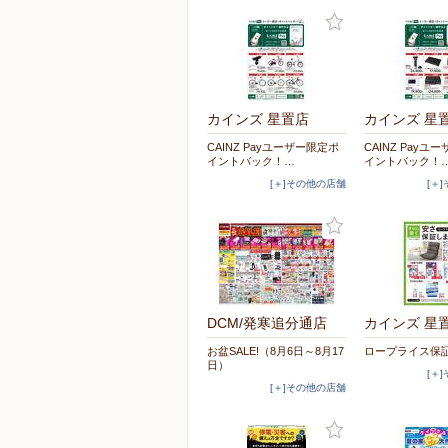
カインズ 星置店
カインズ 星
CAINZ Payユーザー限定ポ
CAINZ Payユ
イントバック！…
イントバック！
[＋]その他の店舗
[＋
DCM/発寒追分通店
カインズ 星
お盆SALE!（8月6日～8月17
ロープライス保
日）
[＋
[＋]その他の店舗