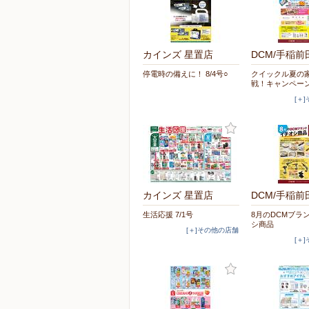
カインズ 星置店
DCM/手稲前
停電時の備えに！ 8/4号○
クイックル夏の
戦！キャンペー
[＋
カインズ 星置店
DCM/手稲前
生活応援 7/1号
8月のDCMブラ
シ商品
[＋]その他の店舗
[＋