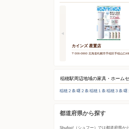
カインズ 星置店
〒006-0860 北海道札幌市手稲区手稲山口49
稲穂駅周辺地域の家具・ホーム
稲穂２条
曙２条
稲穂１条
稲穂３条
曙
都道府県から探す
Shufoo!（シュフー）では都道府