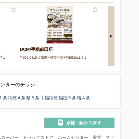
DCM/手稲前田店
DCM/発寒追分通店
7-1
〒006-0815 北海道札幌市手稲区前田5条11-7-1
〒063-0829 北海道札幌市
センターのチラシ
１条
稲穂４条
曙５条
手稲稲穂
稲穂５条
曙４条
県からスーパー、ドラッグストア、ホームセンター、家電、ファ