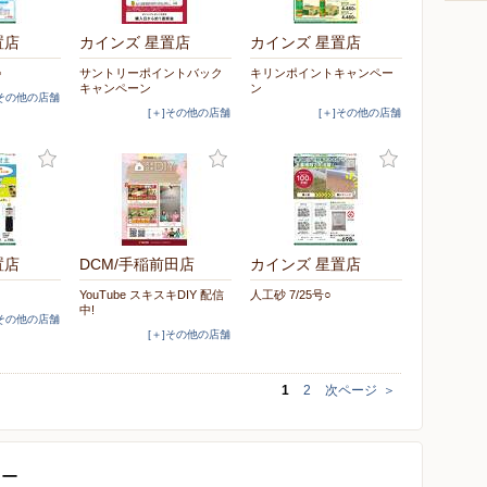
置店
カインズ 星置店
カインズ 星置店
○
サントリーポイントバック
キリンポイントキャンペー
キャンペーン
ン
]その他の店舗
[＋]その他の店舗
[＋]その他の店舗
置店
DCM/手稲前田店
カインズ 星置店
YouTube スキスキDIY 配信
人工砂 7/25号○
中!
]その他の店舗
[＋]その他の店舗
1
2
次ページ
＞
ター