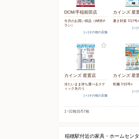
DCM/手稲前田店
カインズ 星
今月のお買い得品（WEBチ
暑さ対策 7/17号
ラシ）
[＋
[＋]その他の店舗
カインズ 星置店
カインズ 星
冷たいまま持ち運べるステ
乾麺 7/15号○
ィック氷のう
[＋
[＋]その他の店舗
1~32枚目/57枚
稲穂駅付近の家具・ホームセン