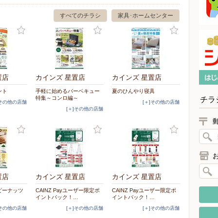
すべてのチラシ
家具･ホームセンター
置店
カインズ 星置店
カインズ 星置店
ント
手軽に始めるバーベキュー
夏のひんやり寝具
特集～コンロ編～
チラ
]その他の店舗
[＋]その他の店舗
[＋]その他の店舗
置店
カインズ 星置店
カインズ 星置店
ピーナッツ
CAINZ Payユーザー限定ポ
CAINZ Payユーザー限定ポ
イントバック！…
イントバック！…
]その他の店舗
[＋]その他の店舗
[＋]その他の店舗