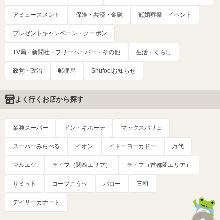
アミューズメント
保険・共済・金融
冠婚葬祭・イベント
プレゼントキャンペーン・クーポン
TV局・新聞社・フリーペーパー・その他
生活・くらし
政党・政治
郵便局
Shufoo!お知らせ
よく行くお店から探す
業務スーパー
ドン・キホーテ
マックスバリュ
スーパーみらべる
イオン
イトーヨーカドー
万代
マルエツ
ライフ（関西エリア）
ライフ（首都圏エリア）
サミット
コープこうべ
バロー
三和
デイリーカナート