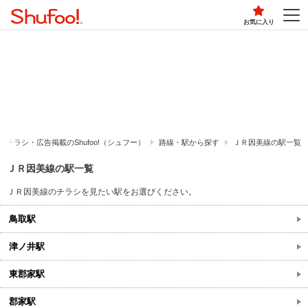
お気に入り
チラシ・​広告掲載の​Shufoo!​（シュフー）
路線・駅から探す
ＪＲ因美線の駅一覧
ＪＲ因美線の駅一覧
ＪＲ因美線のチラシを見たい駅をお選びください。
鳥取駅
津ノ井駅
東郡家駅
郡家駅