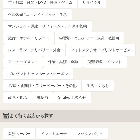
本・雑誌・音楽・DVD・映画・ゲーム
リサイクル
ヘルス&ビューティ・フィットネス
マンション・戸建・リフォーム・レンタル収納
旅行・ホテル・リゾート
学習塾・カルチャー・教育・教習所
レストラン・デリバリー・外食
フォトスタジオ・プリントサービス
アミューズメント
保険・共済・金融
冠婚葬祭・イベント
プレゼントキャンペーン・クーポン
TV局・新聞社・フリーペーパー・その他
生活・くらし
政党・政治
郵便局
Shufoo!お知らせ
よく行くお店から探す
業務スーパー
ドン・キホーテ
マックスバリュ