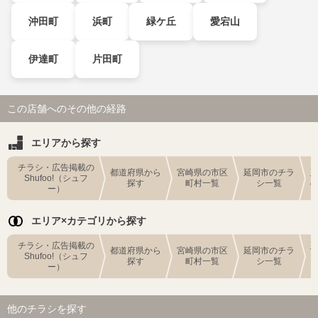
沖田町
浜町
緑ケ丘
愛宕山
伊達町
片田町
この店舗へのその他の経路
エリアから探す
チラシ・広告掲載の
都道府県から
宮崎県の市区
延岡市のチラ
Shufoo!（シュフ
探す
町村一覧
シ一覧
ー）
エリア×カテゴリから探す
チラシ・広告掲載の
都道府県から
宮崎県の市区
延岡市のチラ
Shufoo!（シュフ
探す
町村一覧
シ一覧
ー）
他のチラシを探す