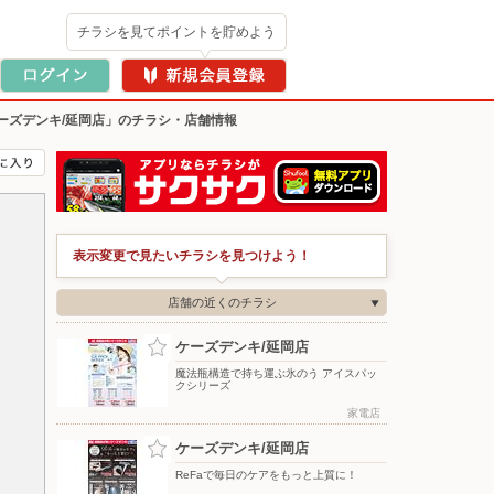
チラシを見てポイントを貯めよう
ーズデンキ/延岡店」のチラシ・店舗情報
表示変更で見たいチラシを見つけよう！
店舗の近くのチラシ
ケーズデンキ/延岡店
魔法瓶構造で持ち運ぶ氷のう アイスパッ
クシリーズ
家電店
ケーズデンキ/延岡店
ReFaで毎日のケアをもっと上質に！