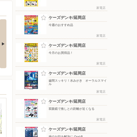
家電店
ケーズデンキ/延岡店
今週のおすすめ品
家電店
ケーズデンキ/延岡店
今月のお買得品！
氷のう ア
ReFaで毎日のケアをもっと上質
アーティストの想いに満ちる音。
に！
WF-1000X M6
家電店
ケーズデンキ/延岡店
歯間スッキリ！水みがき オーラルスマイ
ル
家電店
ケーズデンキ/延岡店
双眼鏡で推しとの距離が近くなる
家電店
ケーズデンキ/延岡店
歯のお悩み解決に Oral-B