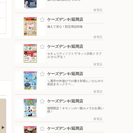
家電店
ケーズデンキ/延岡店
備えて安心！防災用品特集
家電店
ケーズデンキ/延岡店
セキュリティソフトで“ネット詐欺トラブ
ル”から守る！
家電店
ケーズデンキ/延岡店
＼通学や外遊びでの暑さ対策に／ひんやり
長続きネッククー…
家電店
ケーズデンキ/延岡店
期間限定！キヤノンの一眼カメラがお買い
得！
家電店
ケーズデンキ/延岡店