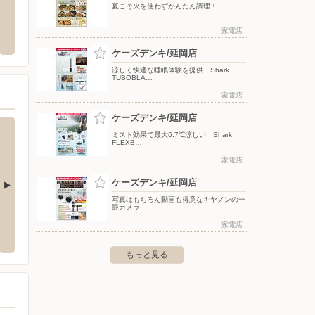
夏こそ火を使わずかんたん調理！
/恒富店
ドラッグストアコスモス/浜店
スギ薬
家電店
恒富町4-101
〒882-0862 宮崎県延岡市浜町5078
〒000-00
ケーズデンキ/延岡店
涼しく快適な睡眠体験を提供 Shark
TUBOBLA…
家電店
ケーズデンキ/延岡店
ミスト効果で最大6.7℃涼しい Shark
FLEXB…
家電店
ケーズデンキ/延岡店
写真はもちろん動画も得意なキヤノンの一
眼カメラ
だタウン店
ケーズデンキ/パークプレイス大分本店
ケーズ
家電店
5-1
〒870-0174 大分市公園通り西2-2
〒880-
もっと見る