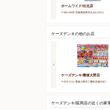
ホームワイド/出北店
〒882-0856 宮崎県延岡市出北4-103-1
ケーズデンキの他のお店
ケーズデンキ/豊後大野店
〒879-7111 豊後大野市三重町赤嶺2087
ケーズデンキ/延岡店の近くの家