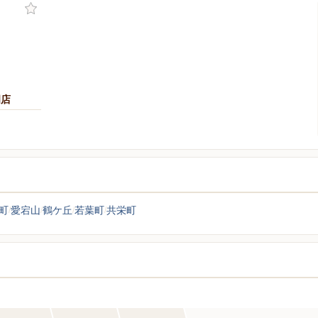
岡店
町
愛宕山
鶴ケ丘
若葉町
共栄町