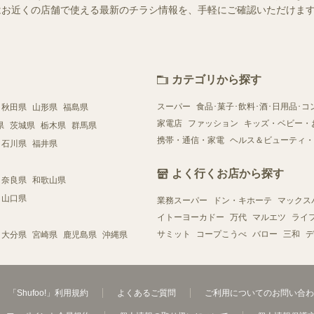
ー）ではお近くの店舗で使える最新のチラシ情報を、手軽にご確認いただけ
カテゴリから探す
スーパー
食品･菓子･飲料･酒･日用品･コ
秋田県
山形県
福島県
家電店
ファッション
キッズ・ベビー・
県
茨城県
栃木県
群馬県
携帯・通信・家電
ヘルス＆ビューティ・
石川県
福井県
よく行くお店から探す
奈良県
和歌山県
山口県
業務スーパー
ドン・キホーテ
マックス
イトーヨーカドー
万代
マルエツ
ライ
サミット
コープこうべ
バロー
三和
デ
大分県
宮崎県
鹿児島県
沖縄県
「Shufoo!」利用規約
よくあるご質問
ご利用についてのお問い合わ