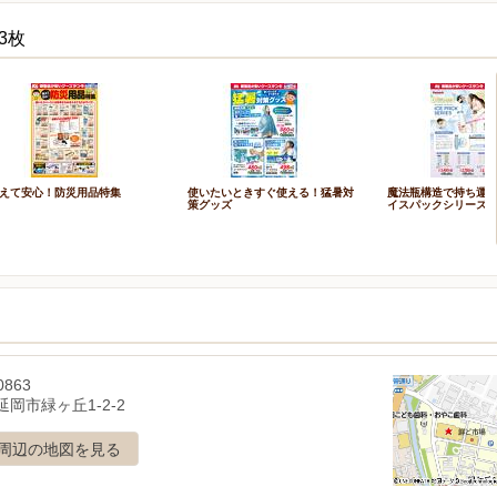
3枚
えて安心！防災用品特集
使いたいときすぐ使える！猛暑対
魔法瓶構造で持ち運ぶ
策グッズ
イスパックシリーズ
0863
岡市緑ヶ丘1-2-2
周辺の地図を見る