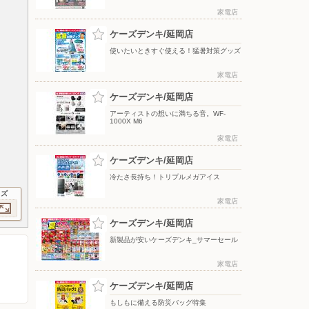
家電店
ケーズデンキ/延岡店
使いたいときすぐ使える！猛暑対策グッズ
家電店
ケーズデンキ/延岡店
アーティストの想いに満ちる音。WF-
1000X M6
家電店
ケーズデンキ/延岡店
冷たさ長持ち！トリプルメガアイス
イズ
家電店
ケーズデンキ/延岡店
新製品が安いケーズデンキ_サマーセール
家電店
ケーズデンキ/延岡店
もしもに備える防災バッグ特集