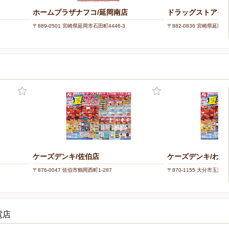
ホームプラザナフコ/延岡南店
ドラッグストアモリ
〒889-0501 宮崎県延岡市石田町4446-3
〒882-0836 宮崎県延岡市
ケーズデンキ/佐伯店
ケーズデンキ/わさ
〒876-0047 佐伯市鶴岡西町1-287
〒870-1155 大分市玉沢75
電店