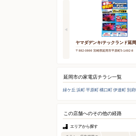
ヤマダデンキ/テックランド延
〒882-0866 宮崎県延岡市平原町5-1492-8
延岡市の家電店チラシ一覧
緑ケ丘
浜町
平原町
構口町
伊達町
別府
この店舗へのその他の経路
エリアから探す