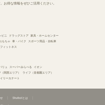
ます。お得な情報をぜひご活用ください。
ンビニ
ドラッグストア
家具・ホームセンター
おもちゃ
車・バイク
スポーツ用品・自転車
フィットネス
バリュ
スーパーみらべる
イオン
フ（関西エリア）
ライフ（首都圏エリア）
イリーカナート
せ
Shufoo!とは