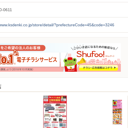
0-0611
/www.ksdenki.co.jp/store/detail/?prefectureCode=45&code=3246
店