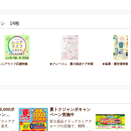
シ 14枚
シニアライフ応援特集
★クレージュ 夏の頭皮ケア対策
★猛暑・夏対策特集
,000ポ
夏トクジャンボキャン
虫
ャン…
ペーン実施中
ン
グストアグ
富士薬品ドラッグストアグ
対
、楽天…
ループの店舗で、期間…
回