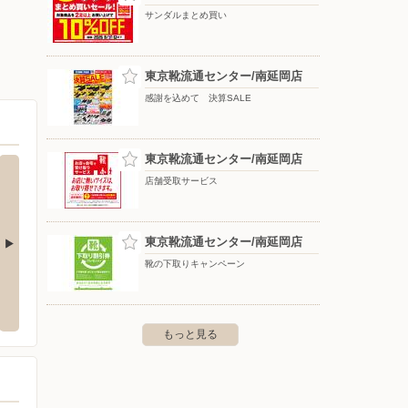
サンダルまとめ買い
東京靴流通センター/南延岡店
感謝を込めて 決算SALE
東京靴流通センター/南延岡店
店舗受取サービス
東京靴流通センター/南延岡店
靴の下取りキャンペーン
モス/塩浜店
Shufoo!からのお知らせ（宮崎エリア）
ビーラ
塩浜町3-1737
〒000-0000
〒882-0
もっと見る