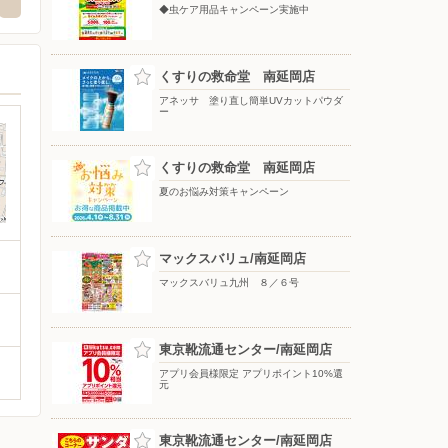
◆虫ケア用品キャンペーン実施中
くすりの救命堂 南延岡店
アネッサ 塗り直し簡単UVカットパウダ
ー
くすりの救命堂 南延岡店
夏のお悩み対策キャンペーン
マックスバリュ/南延岡店
マックスバリュ九州 ８／６号
東京靴流通センター/南延岡店
アプリ会員様限定 アプリポイント10%還
元
東京靴流通センター/南延岡店