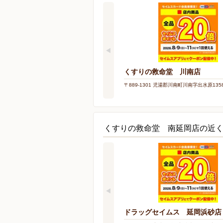
くすりの救命堂 川南店
〒889-1301 児湯郡川南町川南字出水原1358
くすりの救命堂 南延岡店の近
ドラッグセイムス 延岡浜砂店