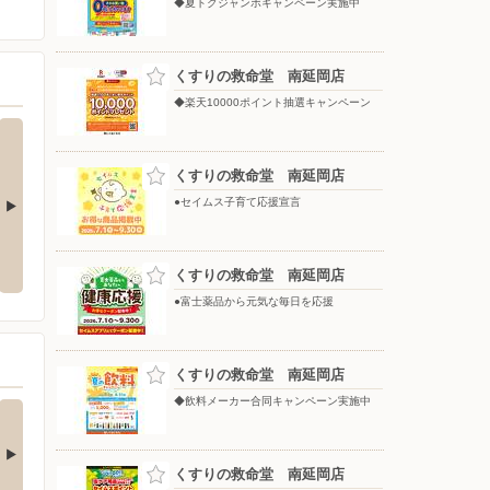
◆夏トクジャンボキャンペーン実施中
くすりの救命堂 南延岡店
◆楽天10000ポイント抽選キャンペーン
くすりの救命堂 南延岡店
●セイムス子育て応援宣言
◆楽天10000ポイント抽選キャン
◆夏トクジャンボキャンペーン実
ペーン
施中
くすりの救命堂 南延岡店
●富士薬品から元気な毎日を応援
くすりの救命堂 南延岡店
◆飲料メーカー合同キャンペーン実施中
ケア用品キャンペー
毎月22日はセイムスポ
実施中
イント22倍クーポ…
象の虫ケア用品どれでも1
のお会計で2点以上…
くすりの救命堂 南延岡店