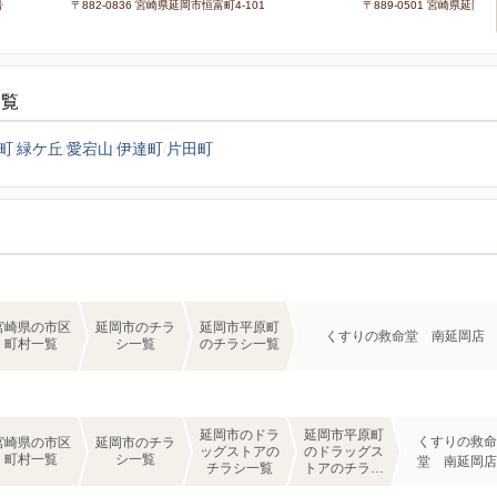
号
〒882-0836 宮崎県延岡市恒富町4-101
〒889-0501 宮崎県延岡市
一覧
町
緑ケ丘
愛宕山
伊達町
片田町
宮崎県の市区
延岡市のチラ
延岡市平原町
くすりの救命堂 南延岡店
町村一覧
シ一覧
のチラシ一覧
延岡市のドラ
延岡市平原町
くすりの救命
宮崎県の市区
延岡市のチラ
ッグストアの
のドラッグス
町村一覧
シ一覧
堂 南延岡店
チラシ一覧
トアのチラシ
一覧