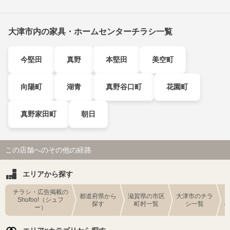
大津市内の家具・ホームセンターチラシ一覧
今堅田
真野
本堅田
美空町
向陽町
湖青
真野谷口町
花園町
真野家田町
朝日
この店舗へのその他の経路
エリアから探す
チラシ・広告掲載の
都道府県から
滋賀県の市区
大津市のチラ
Shufoo!（シュフ
探す
町村一覧
シ一覧
ー）