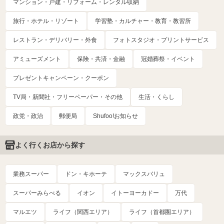
マンション・戸建・リフォーム・レンタル収納
旅行・ホテル・リゾート
学習塾・カルチャー・教育・教習所
レストラン・デリバリー・外食
フォトスタジオ・プリントサービス
アミューズメント
保険・共済・金融
冠婚葬祭・イベント
プレゼントキャンペーン・クーポン
TV局・新聞社・フリーペーパー・その他
生活・くらし
政党・政治
郵便局
Shufoo!お知らせ
よく行くお店から探す
業務スーパー
ドン・キホーテ
マックスバリュ
スーパーみらべる
イオン
イトーヨーカドー
万代
マルエツ
ライフ（関西エリア）
ライフ（首都圏エリア）