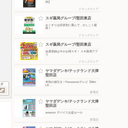
内】
ドラッグストア
スギ薬局グループ/堅田東店
おくすりは症状別に選んで、かしこく緩
和！
ドラッグストア
スギ薬局グループ/堅田東店
会員登録は今がお得スギ！ スギ薬局アプ
リ
ドラッグストア
ヤマダデンキ/テックランド大津
堅田店
本気の値引き！Panasonicテレビ【Mini
イズ
LE…
家電店
ヤマダデンキ/テックランド大津
堅田店
amazon デバイスお盆セール
家電店