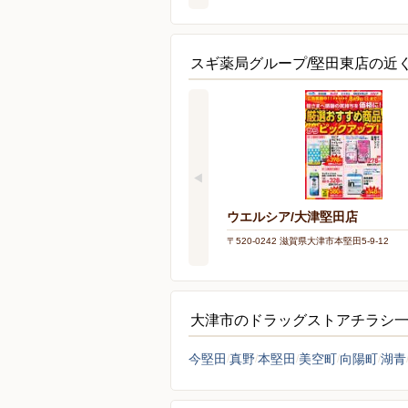
スギ薬局グループ/堅田東店の近
ウエルシア/大津堅田店
〒520-0242 滋賀県大津市本堅田5-9-12
大津市のドラッグストアチラシ
今堅田
真野
本堅田
美空町
向陽町
湖青