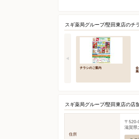
スギ薬局グループ/堅田東店のチ
チラシのご案内
会
薬
スギ薬局グループ/堅田東店の店
〒520-
滋賀県大
住所