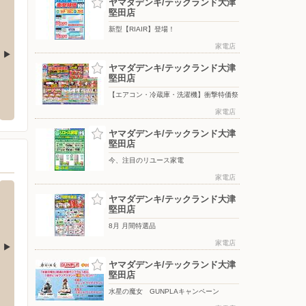
ヤマダデンキ/テックランド大津
堅田店
新型【RIAIR】登場！
家電店
ヤマダデンキ/テックランド大津
堅田店
急スクエア店
ＡＭＥＲＩＣＡＮ ＨＯＬＩＣ ピエリ
ヤマダ
守山
【エアコン・冷蔵庫・洗濯機】衝撃特価祭
都市左京区高野西開町36 洛北阪急
〒520-0
家電店
〒524-0101 滋賀県守山市今浜町2620-5 ピエリ守山 1F
ヤマダデンキ/テックランド大津
堅田店
今、注目のリユース家電
家電店
ヤマダデンキ/テックランド大津
堅田店
8月 月間特選品
家電店
ヤマダデンキ/テックランド大津
堅田店
おごと温泉駅前店
スギ薬局グループ/守山店
スギ薬
水星の魔女 GUNPLAキャンペーン
東1-1-8
〒524-0021 守山市吉身3-14-30
〒524-0