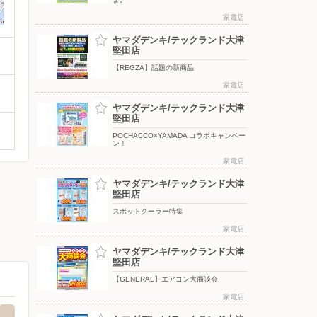
家電店
ヤマダデンキ/テックランド大津
堅田店
【REGZA】話題の新商品
家電店
ヤマダデンキ/テックランド大津
堅田店
POCHACCO×YAMADA コラボキャンペー
ン！
家電店
ヤマダデンキ/テックランド大津
堅田店
スポットクーラー特集
家電店
ヤマダデンキ/テックランド大津
堅田店
【GENERAL】エアコン大商談会
家電店