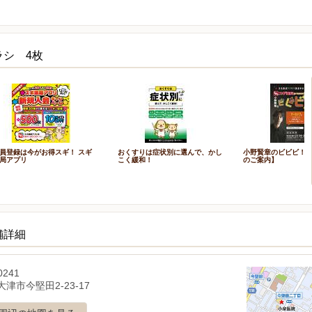
ラシ 4枚
員登録は今がお得スギ！ スギ
おくすりは症状別に選んで、かし
小野賢章のビビビ！
局アプリ
こく緩和！
のご案内】
舗詳細
0241
津市今堅田2-23-17