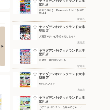
ヤマダデンキ/テックランド大津
堅田店
本気の値引き！Panasonicテレビ【4K有
機EL】
家電店
ヤマダデンキ/テックランド大津
堅田店
大画面でテレビ番組を楽しもう！
家電店
ヤマダデンキ/テックランド大津
【アーカイブ
堅田店
冷蔵庫 期間限定値引き
家電店
ヤマダデンキ/テックランド大津
堅田店
REGZAフェア
家電店
ヤマダデンキ/テックランド大津
堅田店
『ぽこ あ ポケモン』を始めるなら、い
ま。