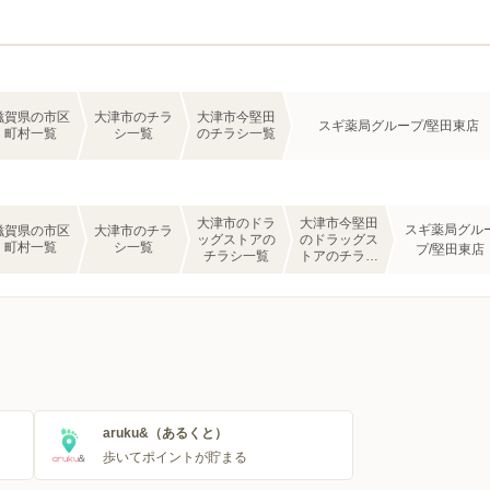
滋賀県の市区
大津市のチラ
大津市今堅田
スギ薬局グループ/堅田東店
町村一覧
シ一覧
のチラシ一覧
大津市のドラ
大津市今堅田
スギ薬局グル
滋賀県の市区
大津市のチラ
ッグストアの
のドラッグス
町村一覧
シ一覧
プ/堅田東店
チラシ一覧
トアのチラシ
一覧
aruku&（あるくと）
歩いてポイントが貯まる