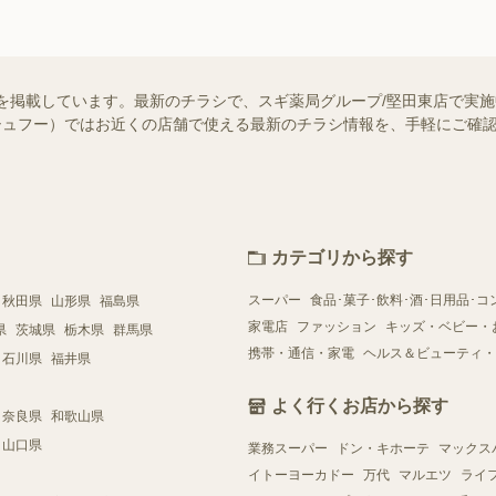
を掲載しています。最新のチラシで、スギ薬局グループ/堅田東店で実
o!（シュフー）ではお近くの店舗で使える最新のチラシ情報を、手軽にご
カテゴリから探す
スーパー
食品･菓子･飲料･酒･日用品･コ
秋田県
山形県
福島県
家電店
ファッション
キッズ・ベビー・
県
茨城県
栃木県
群馬県
携帯・通信・家電
ヘルス＆ビューティ・
石川県
福井県
よく行くお店から探す
奈良県
和歌山県
山口県
業務スーパー
ドン・キホーテ
マックス
イトーヨーカドー
万代
マルエツ
ライ