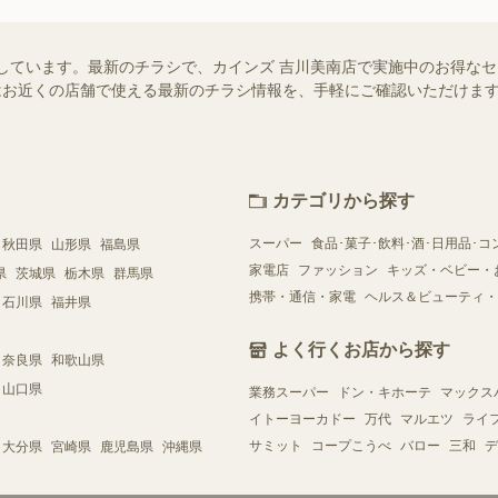
しています。最新のチラシで、カインズ 吉川美南店で実施中のお得な
ー）ではお近くの店舗で使える最新のチラシ情報を、手軽にご確認いただけ
カテゴリから探す
スーパー
食品･菓子･飲料･酒･日用品･コ
秋田県
山形県
福島県
家電店
ファッション
キッズ・ベビー・
県
茨城県
栃木県
群馬県
携帯・通信・家電
ヘルス＆ビューティ・
石川県
福井県
よく行くお店から探す
奈良県
和歌山県
山口県
業務スーパー
ドン・キホーテ
マックス
イトーヨーカドー
万代
マルエツ
ライ
サミット
コープこうべ
バロー
三和
デ
大分県
宮崎県
鹿児島県
沖縄県