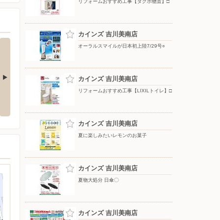
リフォームおすすめ工事【タクボ物置】□
カインズ 吉川美南店
オーラルスマイルが日本初上陸7/29号○
カインズ 吉川美南店
リフォームおすすめ工事【LIXILトイレ】□
ト10倍_8月は
夏物大処分 日傘〇
夏物大処分 ポップアップテント
+水物〇
カインズ 吉川美南店
夏に楽しみたいレモンのお菓子
カインズ 吉川美南店
夏物大処分 日傘〇
カインズ 吉川美南店