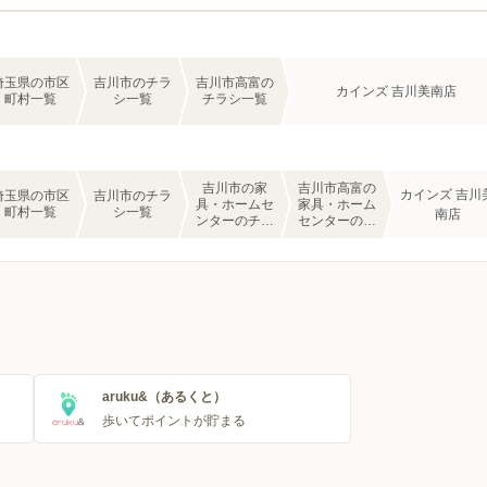
埼玉県の市区
吉川市のチラ
吉川市高富の
カインズ 吉川美南店
町村一覧
シ一覧
チラシ一覧
吉川市の家
吉川市高富の
カインズ 吉川
埼玉県の市区
吉川市のチラ
具・ホームセ
家具・ホーム
町村一覧
シ一覧
南店
ンターのチラ
センターのチ
シ一覧
ラシ一覧
aruku&（あるくと）
歩いてポイントが貯まる