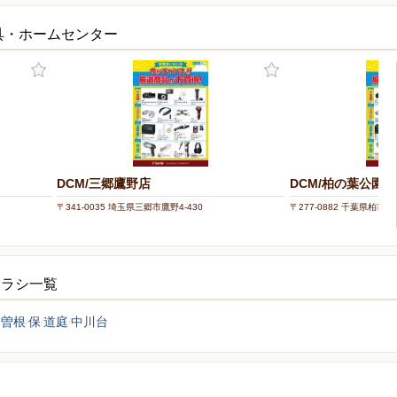
具・ホームセンター
DCM/三郷鷹野店
DCM/柏の葉公園店
〒341-0035 埼玉県三郷市鷹野4-430
〒277-0882 千葉県柏市柏
チラシ一覧
中曽根
保
道庭
中川台