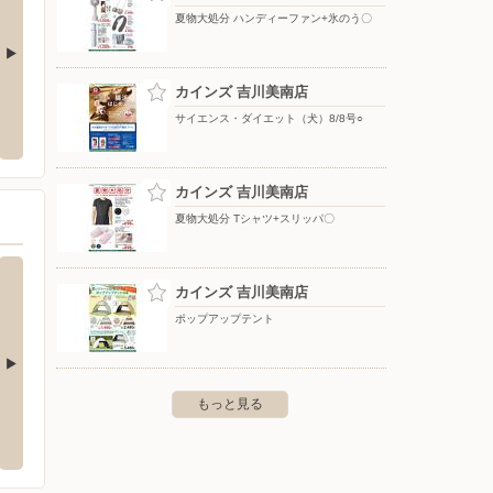
夏物大処分 ハンディーファン+氷のう〇
カインズ 吉川美南店
プ早稲田店
ウエルシア/越谷宮本店
ドラッ
央店
サイエンス・ダイエット（犬）8/8号○
早稲田4-12-1
〒343-0806 埼玉県越谷市宮本町1-178
〒340-0
カインズ 吉川美南店
夏物大処分 Tシャツ+スリッパ〇
カインズ 吉川美南店
ポップアップテント
もっと見る
カインズ 浦和美園店
カイン
伏町大字大川戸3133
〒336-0967 さいたま市緑区美園1-11-1
〒277-
階