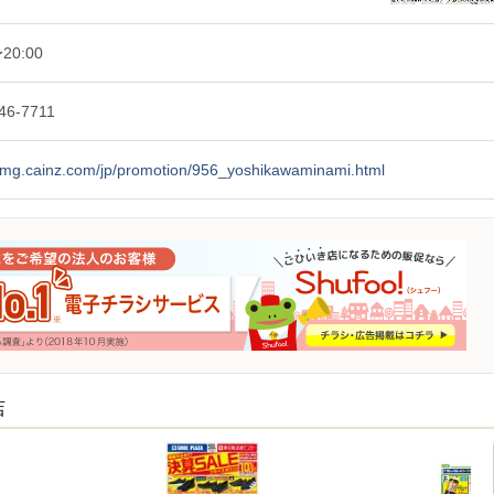
20:00
46-7711
/img.cainz.com/jp/promotion/956_yoshikawaminami.html
店