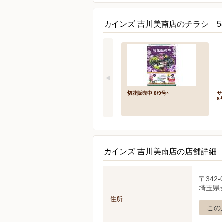
カインズ 吉川美南店のチラシ 5
切花販売中 8/9号○
サ
8
カインズ 吉川美南店の店舗詳細
〒342-
埼玉県吉
住所
この