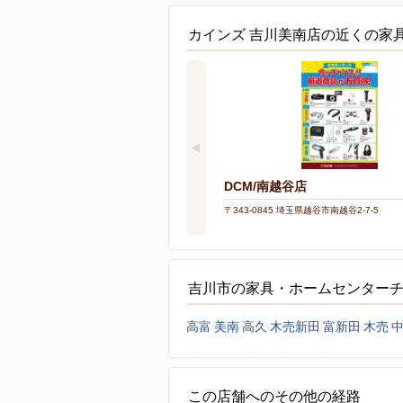
カインズ 吉川美南店の近くの家
DCM/南越谷店
〒343-0845 埼玉県越谷市南越谷2-7-5
吉川市の家具・ホームセンター
高富
美南
高久
木売新田
富新田
木売
この店舗へのその他の経路