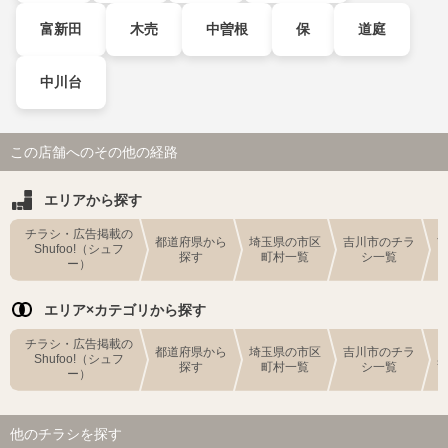
富新田
木売
中曽根
保
道庭
中川台
この店舗へのその他の経路
エリアから探す
チラシ・広告掲載の
都道府県から
埼玉県の市区
吉川市のチラ
Shufoo!（シュフ
探す
町村一覧
シ一覧
ー）
エリア×カテゴリから探す
チラシ・広告掲載の
都道府県から
埼玉県の市区
吉川市のチラ
Shufoo!（シュフ
探す
町村一覧
シ一覧
ー）
他のチラシを探す