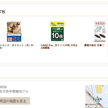
7枚
イエンス・ダイエット（犬）8/
CAINZ Pay_ポイント10倍_8月は
夏物大処分 日傘〇
号○
2回開催
0035
川市中曽根917-1
周辺の地図を見る