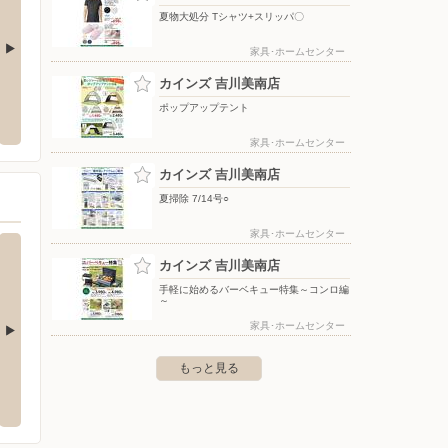
夏物大処分 Tシャツ+スリッパ〇
家具･ホームセンター
カインズ 吉川美南店
マダアウトレット＆ホビ
ヤマダデンキ/テックランド南越谷店
ヤマダデ
竹の塚
ポップアップテント
〒343-0845 埼玉県越谷市南越谷2-6-40
柳沢279-1
〒121-
家具･ホームセンター
カインズ 吉川美南店
夏掃除 7/14号○
家具･ホームセンター
カインズ 吉川美南店
手軽に始めるバーベキュー特集～コンロ編
～
家具･ホームセンター
もっと見る
カインズ 浦和美園店
カイン
伏町大字大川戸3133
〒336-0967 さいたま市緑区美園1-11-1
〒277-
階