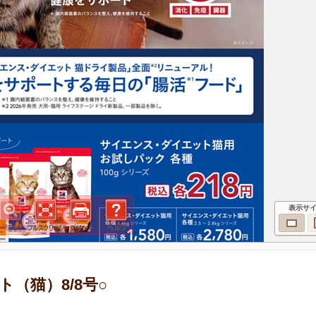
表示サ
（猫）8/8号○