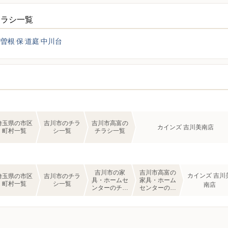
チラシ一覧
中曽根
保
道庭
中川台
埼玉県の市区
吉川市のチラ
吉川市高富の
カインズ 吉川美南店
町村一覧
シ一覧
チラシ一覧
吉川市の家
吉川市高富の
カインズ 吉川
埼玉県の市区
吉川市のチラ
具・ホームセ
家具・ホーム
町村一覧
シ一覧
南店
ンターのチラ
センターのチ
シ一覧
ラシ一覧