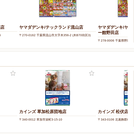
郷店
ヤマダデンキ/テックランド流山店
ヤマダデンキ/ヤ
ー館野田店
6
〒270-0162 千葉県流山市大字木356-2 (木B70街区3)
〒278-0006 千葉県野田市
カインズ 草加松原団地店
カインズ 松伏店
〒340-0012 草加市栄町3-15-10
〒343-0106 北葛飾郡松