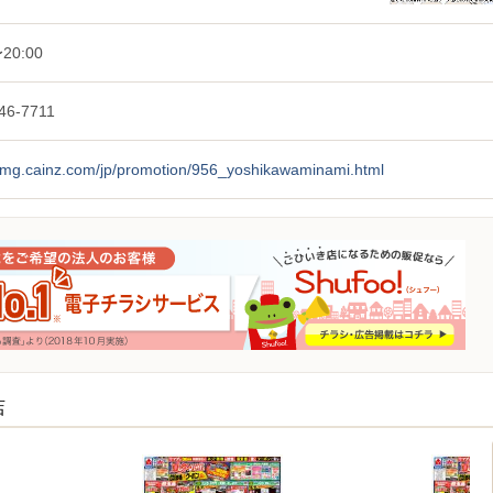
20:00
46-7711
/img.cainz.com/jp/promotion/956_yoshikawaminami.html
店