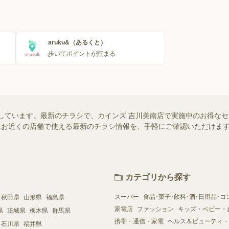
aruku&（あるくと）
歩いてポイントが貯まる
しています。最新のチラシで、カインズ 吉川美南店で実施中のお得な
ー）ではお近くの店舗で使える最新のチラシ情報を、手軽にご確認いただけ
カテゴリから探す
スーパー
食品･菓子･飲料･酒･日用品･コ
秋田県
山形県
福島県
家電店
ファッション
キッズ・ベビー・
県
茨城県
栃木県
群馬県
携帯・通信・家電
ヘルス＆ビューティ・
石川県
福井県