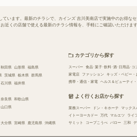
しています。最新のチラシで、カインズ 吉川美南店で実施中のお得な
ー）ではお近くの店舗で使える最新のチラシ情報を、手軽にご確認いただけ
カテゴリから探す
スーパー
食品･菓子･飲料･酒･日用品･コ
秋田県
山形県
福島県
家電店
ファッション
キッズ・ベビー・
県
茨城県
栃木県
群馬県
携帯・通信・家電
ヘルス＆ビューティ・
石川県
福井県
よく行くお店から探す
奈良県
和歌山県
山口県
業務スーパー
ドン・キホーテ
マックス
イトーヨーカドー
万代
マルエツ
ライ
サミット
コープこうべ
バロー
三和
デ
大分県
宮崎県
鹿児島県
沖縄県