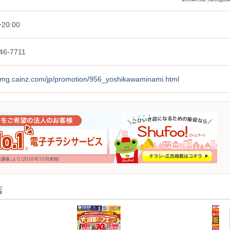
20:00
46-7711
/img.cainz.com/jp/promotion/956_yoshikawaminami.html
店