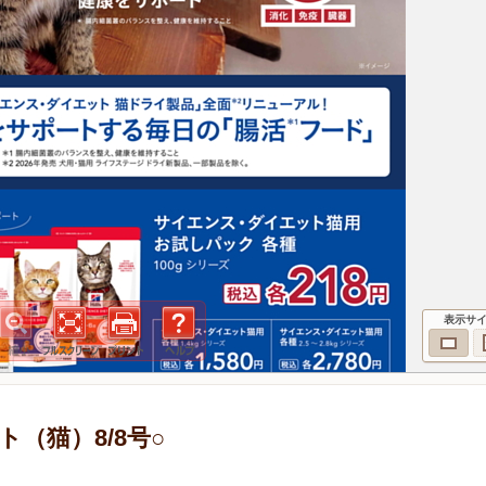
表示サ
（猫）8/8号○