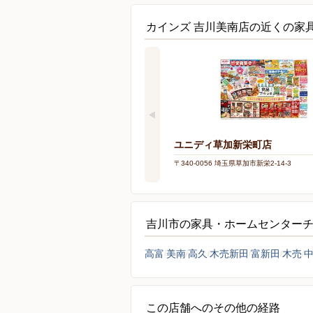
カインズ 吉川美南店の近くの家
ユニディ草加新栄町店
〒340-0056 埼玉県草加市新栄2-14-3
吉川市の家具・ホームセンター
高富
美南
高久
木売新田
富新田
木売
この店舗へのその他の経路