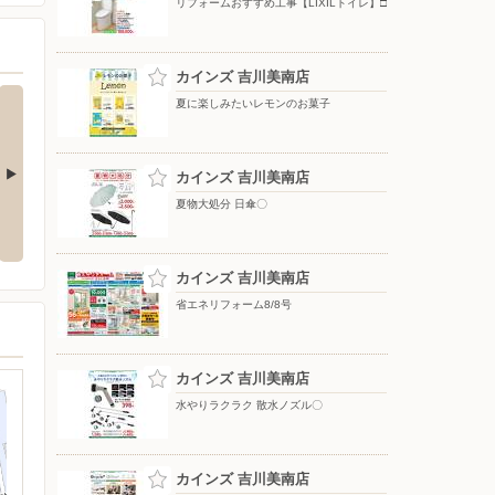
リフォームおすすめ工事【LIXILトイレ】□
カインズ 吉川美南店
夏に楽しみたいレモンのお菓子
カインズ 吉川美南店
夏物大処分 日傘〇
夏物大処分 ポップアップテント
水やりラクラク 散水ノズル〇
+水物〇
カインズ 吉川美南店
省エネリフォーム8/8号
カインズ 吉川美南店
水やりラクラク 散水ノズル〇
カインズ 吉川美南店