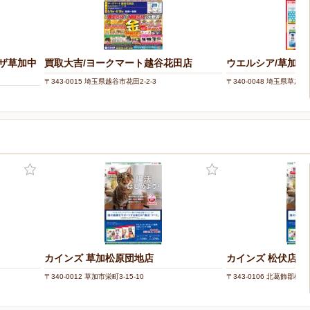
ザ草加中
買取大吉/ヨークマート越谷花田店
ウエルシア/草加原
〒343-0015 埼玉県越谷市花田2-2-3
〒340-0048 埼玉県草加市原
カインズ 草加松原団地店
カインズ 松伏店
〒340-0012 草加市栄町3-15-10
〒343-0106 北葛飾郡松