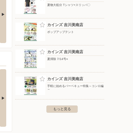
夏物大処分 Tシャツ+スリッパ〇
カインズ 吉川美南店
町店
ノジマ/イトーヨーカドー三郷店
ウエル
X店
ポップアップテント
町3-14-41
〒341-0050 埼玉県三郷市ピアラシティ1-1-1 イトーヨー
カドー三郷店2階
〒342-
南ANNE
カインズ 吉川美南店
夏掃除 7/14号○
カインズ 吉川美南店
手軽に始めるバーベキュー特集～コンロ編
～
もっと見る
カインズ 浦和美園店
カイン
伏町大字大川戸3133
〒336-0967 さいたま市緑区美園1-11-1
〒277-
階