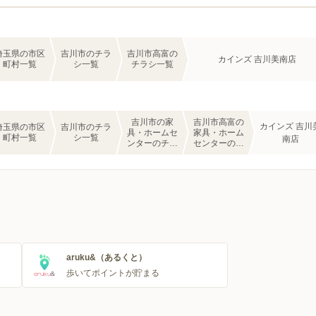
埼玉県の市区
吉川市のチラ
吉川市高富の
カインズ 吉川美南店
町村一覧
シ一覧
チラシ一覧
吉川市の家
吉川市高富の
カインズ 吉川
埼玉県の市区
吉川市のチラ
具・ホームセ
家具・ホーム
町村一覧
シ一覧
南店
ンターのチラ
センターのチ
シ一覧
ラシ一覧
aruku&（あるくと）
歩いてポイントが貯まる