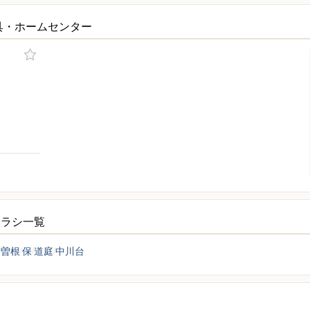
具・ホームセンター
チラシ一覧
中曽根
保
道庭
中川台