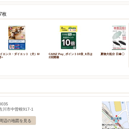
7枚
イエンス・ダイエット（犬）8/
CAINZ Pay_ポイント10倍_8月は
夏物大処分 日傘〇
号○
2回開催
0035
川市中曽根917-1
周辺の地図を見る