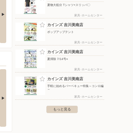
夏物大処分 Tシャツ+スリッパ〇
家具･ホームセンター
カインズ 吉川美南店
クランド八潮店
ドラッグセイムス 草加金明店
ビック
ポップアップテント
央2-20-14
〒340-0052 埼玉県草加市金明町337-1
〒101-
家具･ホームセンター
カインズ 吉川美南店
夏掃除 7/14号○
家具･ホームセンター
カインズ 吉川美南店
手軽に始めるバーベキュー特集～コンロ編
～
家具･ホームセンター
もっと見る
カインズ 浦和美園店
カイン
伏町大字大川戸3133
〒336-0967 さいたま市緑区美園1-11-1
〒277-
階