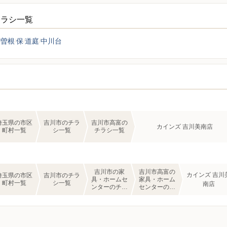
チラシ一覧
中曽根
保
道庭
中川台
埼玉県の市区
吉川市のチラ
吉川市高富の
カインズ 吉川美南店
町村一覧
シ一覧
チラシ一覧
吉川市の家
吉川市高富の
カインズ 吉川
埼玉県の市区
吉川市のチラ
具・ホームセ
家具・ホーム
町村一覧
シ一覧
南店
ンターのチラ
センターのチ
シ一覧
ラシ一覧