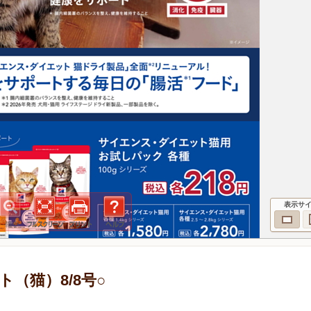
表示サ
（猫）8/8号○