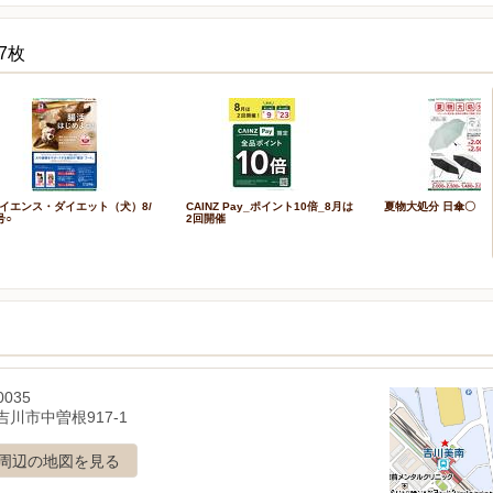
7枚
イエンス・ダイエット（犬）8/
CAINZ Pay_ポイント10倍_8月は
夏物大処分 日傘〇
号○
2回開催
0035
川市中曽根917-1
周辺の地図を見る