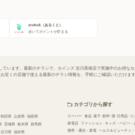
aruku&（あるくと）
歩いてポイントが貯まる
しています。最新のチラシで、カインズ 吉川美南店で実施中のお得な
ー）ではお近くの店舗で使える最新のチラシ情報を、手軽にご確認いただけ
カテゴリから探す
スーパー
食品･菓子･飲料･酒･日用品･コ
秋田県
山形県
福島県
家電店
ファッション
キッズ・ベビー・
県
茨城県
栃木県
群馬県
携帯・通信・家電
ヘルス＆ビューティ・
石川県
福井県