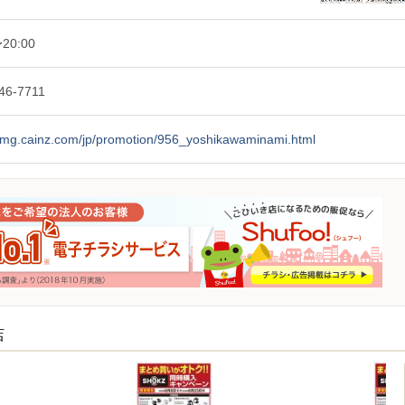
20:00
46-7711
/img.cainz.com/jp/promotion/956_yoshikawaminami.html
店