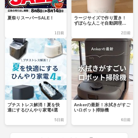
夏祭りスーパーSALE！
ラージサイズで作り置き！
ずぼらな人こそ自動調理ポ
ット
1日前
2日前
プチストレス解消！夏を快
Ankerの最新！水拭きがすご
適にするひんやり家電4選
いロボット掃除機
5日前
6日前