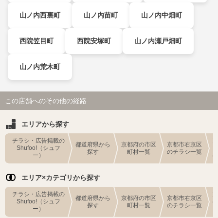
山ノ内西裏町
山ノ内苗町
山ノ内中畑町
西院笠目町
西院安塚町
山ノ内瀬戸畑町
山ノ内荒木町
この店舗へのその他の経路
エリアから探す
チラシ・広告掲載の
都道府県から
京都府の市区
京都市右京区
Shufoo!（シュフ
探す
町村一覧
のチラシ一覧
ー）
エリア×カテゴリから探す
チラシ・広告掲載の
都道府県から
京都府の市区
京都市右京区
Shufoo!（シュフ
探す
町村一覧
のチラシ一覧
ー）