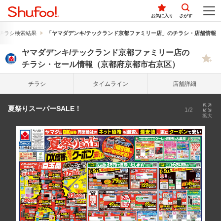
お気に入り
さがす
チラシ検索結果
「ヤマダデンキ/テックランド京都ファミリー店」のチラシ・店舗情報
ヤマダデンキ/テックランド京都ファミリー店の
チラシ・セール情報（京都府京都市右京区）
チラシ
タイム
ライン
店舗詳細
夏祭りスーパーSALE！
1/2
拡大