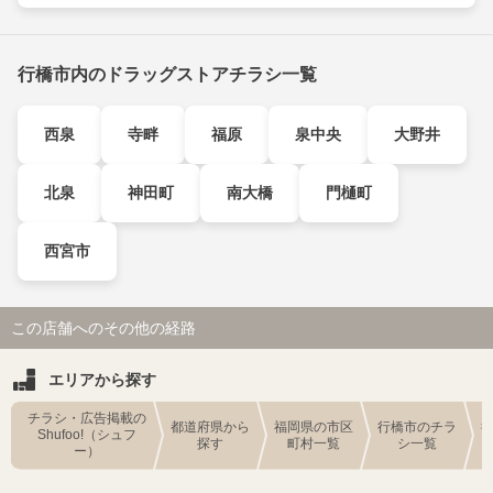
行橋市内のドラッグストアチラシ一覧
西泉
寺畔
福原
泉中央
大野井
北泉
神田町
南大橋
門樋町
西宮市
この店舗へのその他の経路
エリアから探す
チラシ・広告掲載の
都道府県から
福岡県の市区
行橋市のチラ
Shufoo!（シュフ
探す
町村一覧
シ一覧
ー）