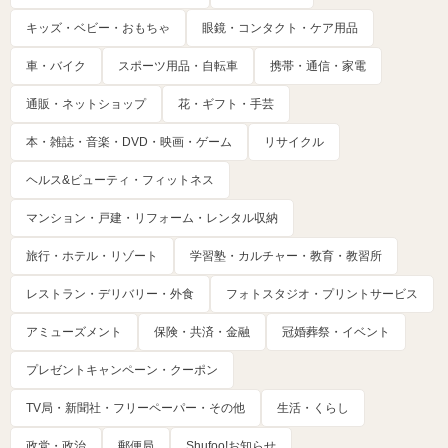
キッズ・ベビー・おもちゃ
眼鏡・コンタクト・ケア用品
車・バイク
スポーツ用品・自転車
携帯・通信・家電
通販・ネットショップ
花・ギフト・手芸
本・雑誌・音楽・DVD・映画・ゲーム
リサイクル
ヘルス&ビューティ・フィットネス
マンション・戸建・リフォーム・レンタル収納
旅行・ホテル・リゾート
学習塾・カルチャー・教育・教習所
レストラン・デリバリー・外食
フォトスタジオ・プリントサービス
アミューズメント
保険・共済・金融
冠婚葬祭・イベント
プレゼントキャンペーン・クーポン
TV局・新聞社・フリーペーパー・その他
生活・くらし
政党・政治
郵便局
Shufoo!お知らせ