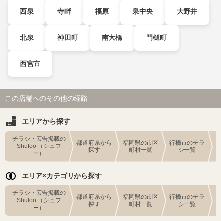
西泉
寺畔
福原
泉中央
大野井
北泉
神田町
南大橋
門樋町
西宮市
この店舗へのその他の経路
エリアから探す
チラシ・広告掲載の
都道府県から
福岡県の市区
行橋市のチラ
Shufoo!（シュフ
探す
町村一覧
シ一覧
ー）
エリア×カテゴリから探す
チラシ・広告掲載の
都道府県から
福岡県の市区
行橋市のチラ
Shufoo!（シュフ
探す
町村一覧
シ一覧
ー）